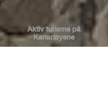
Aktiv turisme på
Kanariøyene
Den kanariske øygruppen er kjent for sine
praktfulle sandstrender og krystallklare vann,
men øyene byr på mye mer enn sol og
strender. De frodige skogene, fjell, stier,
kløfter, skjær og klar himmel er noen av
naturområdene på Kanariøyene som inviterer
deg til å dyrke en sport. Og for ikke å glemme
avslapping, underholdning og eventyr.