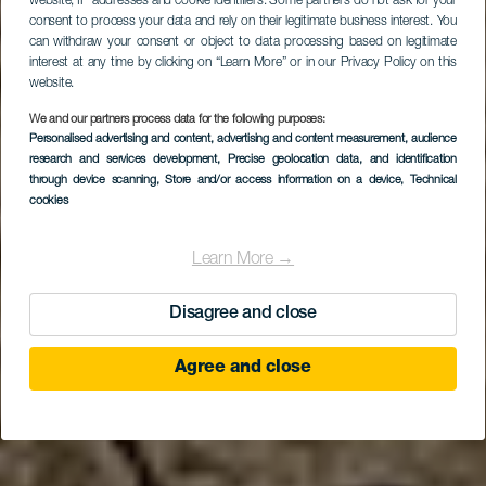
website, IP addresses and cookie identifiers. Some partners do not ask for your
consent to process your data and rely on their legitimate business interest. You
can withdraw your consent or object to data processing based on legitimate
interest at any time by clicking on “Learn More” or in our Privacy Policy on this
website.
We and our partners process data for the following purposes:
Personalised advertising and content, advertising and content measurement, audience
research and services development
, Precise geolocation data, and identification
through device scanning
, Store and/or access information on a device
, Technical
cookies
Learn More →
Disagree and close
Agree and close