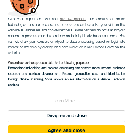
With your agreement, we and
our 14 partners
use cookies or similar
technologies to store, access, and process personal data like your visit on this
website, IP addresses and cookie identifiers. Some partners do not ask for your
consent to process your data and rely on their legitimate business interest. You
can withdraw your consent or object to data processing based on legitimate
interest at any time by clicking on “Learn More” or in our Privacy Policy on this
website.
We and our partners process data for the following purposes:
Personalised advertising and content, advertising and content measurement, audience
research and services development
, Precise geolocation data, and identification
through device scanning
, Store and/or access information on a device
, Technical
cookies
Learn More →
Disagree and close
Agree and close