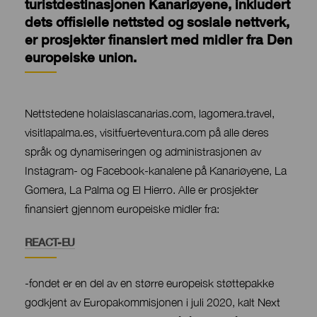
turistdestinasjonen Kanariøyene, inkludert
dets offisielle nettsted og sosiale nettverk,
er prosjekter finansiert med midler fra Den
europeiske union.
Contenido
Nettstedene holaislascanarias.com, lagomera.travel,
visitlapalma.es, visitfuerteventura.com på alle deres
språk og dynamiseringen og administrasjonen av
Instagram- og Facebook-kanalene på Kanariøyene, La
Gomera, La Palma og El Hierro. Alle er prosjekter
finansiert gjennom europeiske midler fra:
Contenido
REACT-EU
-fondet er en del av en større europeisk støttepakke
godkjent av Europakommisjonen i juli 2020, kalt Next