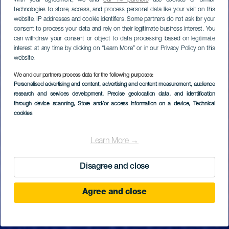
technologies to store, access, and process personal data like your visit on this
website, IP addresses and cookie identifiers. Some partners do not ask for your
consent to process your data and rely on their legitimate business interest. You
can withdraw your consent or object to data processing based on legitimate
interest at any time by clicking on “Learn More” or in our Privacy Policy on this
website.
We and our partners process data for the following purposes:
Personalised advertising and content, advertising and content measurement, audience
research and services development
, Precise geolocation data, and identification
through device scanning
, Store and/or access information on a device
, Technical
cookies
Learn More →
Disagree and close
Agree and close