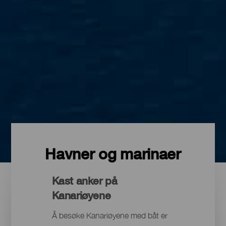
Havner og marinaer
Kast anker på
Kanariøyene
Å besøke Kanariøyene med båt er