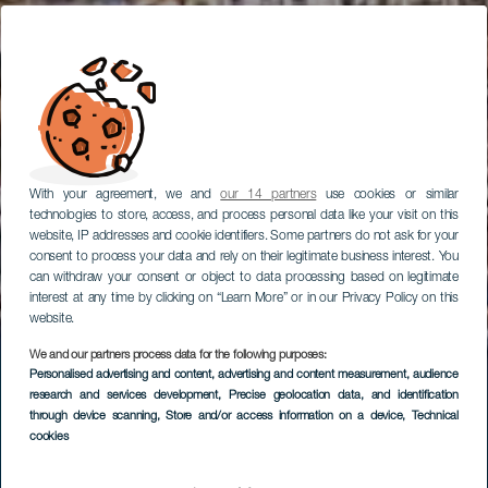
With your agreement, we and
our 14 partners
use cookies or similar
technologies to store, access, and process personal data like your visit on this
website, IP addresses and cookie identifiers. Some partners do not ask for your
consent to process your data and rely on their legitimate business interest. You
can withdraw your consent or object to data processing based on legitimate
interest at any time by clicking on “Learn More” or in our Privacy Policy on this
website.
We and our partners process data for the following purposes:
Personalised advertising and content, advertising and content measurement, audience
research and services development
, Precise geolocation data, and identification
through device scanning
, Store and/or access information on a device
, Technical
cookies