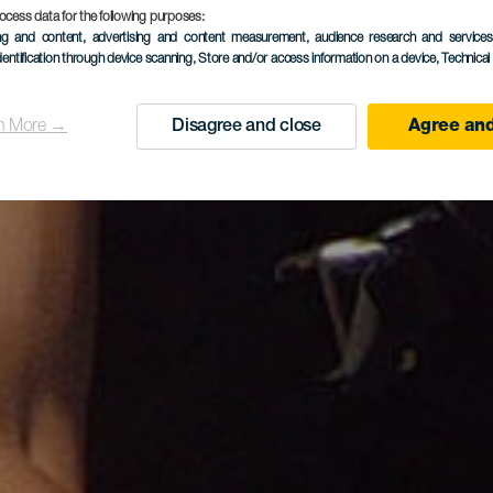
ocess data for the following purposes:
ing and content, advertising and content measurement, audience research and service
dentification through device scanning
, Store and/or access information on a device
, Technica
n More →
Disagree and close
Agree and