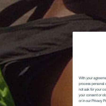
With your agreem
process personal d
not ask for your c
your consent or ob
or in our Privacy P