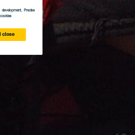
s development
, Precise
l cookies
 close