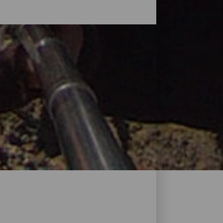
dskapet og den vakre kysten danner et
verraskelse at det på Kanariøyene finnes
inger, raviner og topper som utgjør
t og konstant fremdrift som lar deg nyte