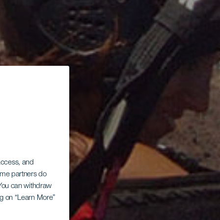
 access, and
Some partners do
. You can withdraw
ing on “Learn More”