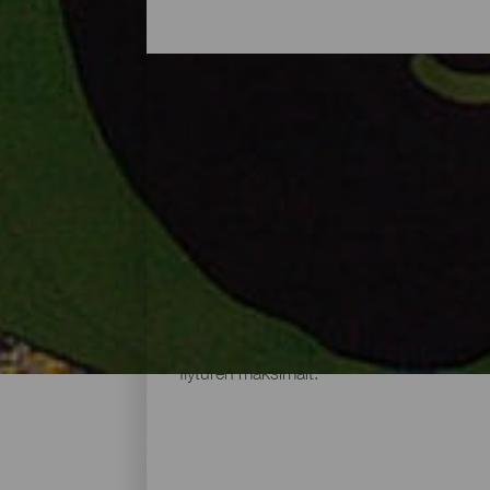
Å fly over vulkaner
Å se øyene i fugleperspektiv er en av de
panorama fullt av kontraster som fremstår
et stort utvalg steder hvor man kan prakti
perfekte steder for takeoff. I tillegg fin
flyturen maksimalt.