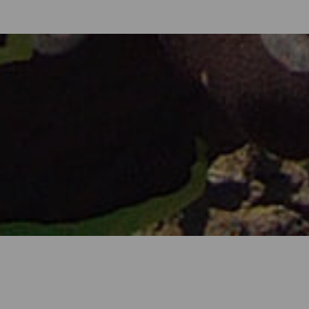
 beste opplevelsene man kan ha på Kanariøyene. Det vulkanske lan
 enda tydeligere sett fra oven. Derfor kommer det ikke som noen o
sere paragliding. På alle de 7 øyene finner du et stort utvalg skrån
ner du milde temperaturer året rundt og passatvindene som gir en fas