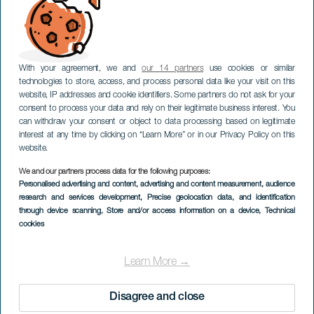
Kalender
Klima
Slik kommer du dit
Spisesteder
Overnattingssteder
Øygruppen
With your agreement, we and
our 14 partners
use cookies or similar
technologies to store, access, and process personal data like your visit on this
website, IP addresses and cookie identifiers. Some partners do not ask for your
Tjenester
consent to process your data and rely on their legitimate business interest. You
can withdraw your consent or object to data processing based on legitimate
Dette kan interessere deg
Menú
interest at any time by clicking on “Learn More” or in our Privacy Policy on this
Website
website.
del
Footer
10 opplevelser du ikke kan gå glipp av på
We and our partners process data for the following purposes:
Kanariøyene
Personalised advertising and content, advertising and content measurement, audience
research and services development
, Precise geolocation data, and identification
through device scanning
, Store and/or access information on a device
, Technical
cookies
Learn More →
Disagree and close