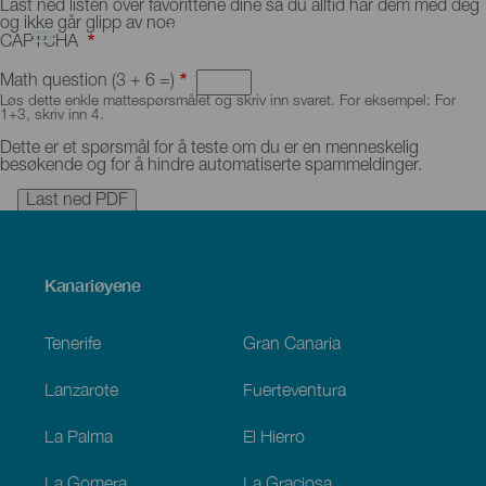
Hopp
Last
Last ned listen over favorittene dine så du alltid har dem med deg
til
ned
og ikke går glipp av noe.
hovedinnhold
favorittene
CAPTCHA
som
PDF
Math question (3 + 6 =)
Løs dette enkle mattespørsmålet og skriv inn svaret. For eksempel: For
1+3, skriv inn 4.
Dette er et spørsmål for å teste om du er en menneskelig
besøkende og for å hindre automatiserte spammeldinger.
Menú
Kanariøyene
Footer
Tenerife
Gran Canaria
Lanzarote
Fuerteventura
La Palma
El Hierro
La Gomera
La Graciosa