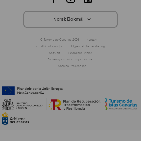
Footer
Facebook
Instagram
YouTube
Norsk Bokmål
Menú
© Turismo de Canarias 2026
Kontakt
Legal
Juridisk informasjon
Tilgjengelighetserklæring
Footer
Nettkart
Europeiske Midler
Erklæring om informasjonskapsler
Cookies Preferences
Menú
Instituciones
Footer