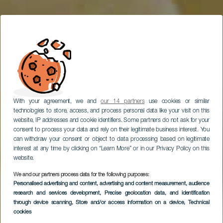
With your agreement, we and
our 14 partners
use cookies or similar
technologies to store, access, and process personal data like your visit on this
website, IP addresses and cookie identifiers. Some partners do not ask for your
consent to process your data and rely on their legitimate business interest. You
can withdraw your consent or object to data processing based on legitimate
interest at any time by clicking on “Learn More” or in our Privacy Policy on this
website.
We and our partners process data for the following purposes:
Personalised advertising and content, advertising and content measurement, audience
research and services development
, Precise geolocation data, and identification
through device scanning
, Store and/or access information on a device
, Technical
cookies