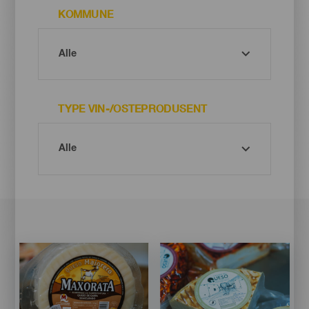
KOMMUNE
TYPE VIN-/OSTEPRODUSENT
Imagen
Imagen
Imagen
Imagen
Listado
Listado