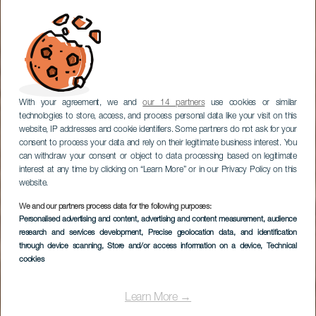
With your agreement, we and
our 14 partners
use cookies or similar
technologies to store, access, and process personal data like your visit on this
website, IP addresses and cookie identifiers. Some partners do not ask for your
consent to process your data and rely on their legitimate business interest. You
can withdraw your consent or object to data processing based on legitimate
interest at any time by clicking on “Learn More” or in our Privacy Policy on this
website.
We and our partners process data for the following purposes:
Personalised advertising and content, advertising and content measurement, audience
research and services development
, Precise geolocation data, and identification
through device scanning
, Store and/or access information on a device
, Technical
cookies
Learn More →