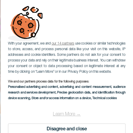
With your agreement, we and
our 14 partners
use cookies or similar technologies
to store, access, and process personal data like your visit on this website, IP
addresses and cookie identifiers. Some partners do not ask for your consent to
process your data and rely on their legitimate business interest. You can withdraw
your consent or object to data processing based on legitimate interest at any
time by clicking on “Learn More” or in our Privacy Policy on this website.
We and our partners process data for the following purposes:
Personalised advertising and content, advertising and content measurement, audience
research and services development
, Precise geolocation data, and identification through
device scanning
, Store and/or access information on a device
, Technical cookies
Learn More →
Disagree and close