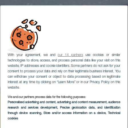
With your agreement, we and
our 14 partners
use cookies or similar
technologies to store, access, and process personal data like your visit on this
website, IP addresses and cookie identifiers. Some partners do not ask for your
consent to process your data and rely on their legitimate business interest. You
can withdraw your consent or object to data processing based on legitimate
interest at any time by clicking on “Learn More” or in our Privacy Policy on this
website.
We and our partners process data for the following purposes:
Personalised advertising and content, advertising and content measurement, audience
research and services development
, Precise geolocation data, and identification
through device scanning
, Store and/or access information on a device
, Technical
cookies