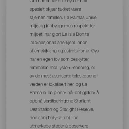
Om natten får hele øya et helt
spesielt skjær takket være
stjernehimmelen. La Palmas unike
miljø og innbyggernes respekt for
miljøet, har gjort La Isla Bonita
internasjonalt anerkjent innen
stjernekikking og astroturisme. Øya
har en egen lov som beskytter
himmelen mot lysforurensning, et
av de mest avanserte teleskopene i
verden er lokalisert her, og La
Palma er en pioner når det gjelder å
oppnå sertifiseringene Starlight
Destination og Starlight Reserve,
noe som betyr at det fins
utmerkede steder å observere