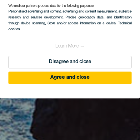
We and our partners process data for the following purposes:
EL HIERRO
Personalised advertising and content, advertising and content measurement, audience
Naturmonumentet Las
research and services development
, Precise geolocation data, and identification
through device scanning
, Store and/or access information on a device
, Technical
Playas
cookies
Learn More →
Disagree and close
Agree and close