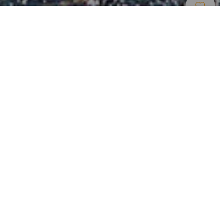
Naturområder
>
El Hierro
>
Naturmonument
Særegent landskap sørøst på El Hierro
Naturmonumentet Las Playas er et verneområde som
omfatter et av de mest særegne landskapene på El Hierro:
en halvsirkelformet bratt fjellvegg skapt av en rekke
enorme jordras som fikk deler av Kanariøyenes yngste
vulkan til å kollapse. Resultatet er et digert amfiteater som
er ni kilometer langt og over tusen meter høyt, vendt mot
havet slik at det blir som et slags fredfylt gjemmested for
turistene. Beliggenheten, langt fra byer og landsbyer, gjør
dette til et perfekt reisemål for de som er ute etter fred og
ro.