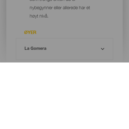
nybegynner eller allerede har et
høyt nivå.
ØYER
KOMMUNE
Oh! There is no results ...