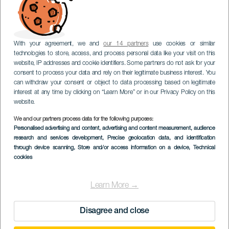
With your agreement, we and
our 14 partners
use cookies or similar
technologies to store, access, and process personal data like your visit on this
website, IP addresses and cookie identifiers. Some partners do not ask for your
consent to process your data and rely on their legitimate business interest. You
can withdraw your consent or object to data processing based on legitimate
interest at any time by clicking on “Learn More” or in our Privacy Policy on this
website.
We and our partners process data for the following purposes:
Personalised advertising and content, advertising and content measurement, audience
research and services development
, Precise geolocation data, and identification
through device scanning
, Store and/or access information on a device
, Technical
cookies
Learn More →
Disagree and close