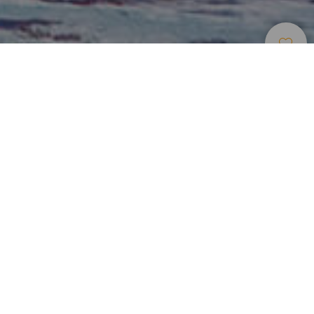
Bodyboard
>
Gran Canaria
Den beste høyrebølgen for bodyboarding i Europa
El Confital-bølgen regnes som den beste høyrebølgen i
Europa for bodyboardere. Stedet ligger rett nord for Las
Canteras-stranden nordøst på Gran Canaria, noe som gjør
bølgen lett tilgjengelig fra byen. Dette er et uberørt og
naturskjønt sted med små bukter med sandstrender, i et
kystlandskap preget av lavaklipper. El Confital kan nås fra
Las Palmas de Gran Canaria via en travel gangvei som er
mye brukt av surfere og folk som vil se solnedgangen.
Glimrende tubemuligheter i nærheten av Las