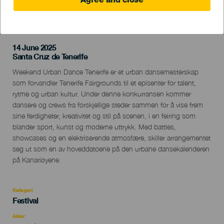
Agree and close
TIDLIGERE AKTIVITET
14 June 2025
Localidad
Santa Cruz de Tenerife
Descripción
Weekend Urban Dance Tenerife er et urban dansemesterskap
del
som forvandler Tenerife Fairgrounds til et episenter for talent,
evento
rytme og urban kultur. Under denne konkurransen kommer
dansere og crews fra forskjellige steder sammen for å vise frem
sine ferdigheter, kreativitet og stil på scenen, i en feiring som
blander sport, kunst og moderne uttrykk. Med battles,
showcases og en elektriserende atmosfære, skiller arrangementet
seg ut som en av hoveddatoene på den urbane dansekalenderen
på Kanariøyene.
Kategori
Categoría
Festival
del
evento
Alder