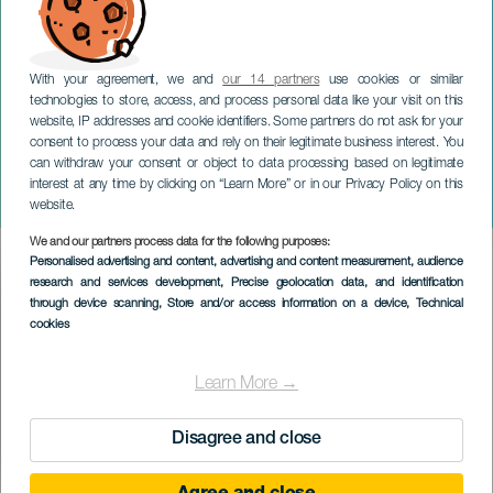
With your agreement, we and
our 14 partners
use cookies or similar
technologies to store, access, and process personal data like your visit on this
website, IP addresses and cookie identifiers. Some partners do not ask for your
consent to process your data and rely on their legitimate business interest. You
TENERIFE
can withdraw your consent or object to data processing based on legitimate
Weekend Urban Dance
interest at any time by clicking on “Learn More” or in our Privacy Policy on this
Tenerife
website.
We and our partners process data for the following purposes:
Imagen
Personalised advertising and content, advertising and content measurement, audience
Listado
research and services development
, Precise geolocation data, and identification
through device scanning
, Store and/or access information on a device
, Technical
cookies
Learn More →
Disagree and close