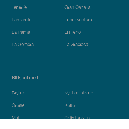
Tenerife
Gran Canaria
Lanzarote
Fuerteventura
La Palma
El Hierro
La Gomera
La Graciosa
Bli kjent med
Bryllup
Kyst og strand
Cruise
Kultur
Mat
Aktiv turisme