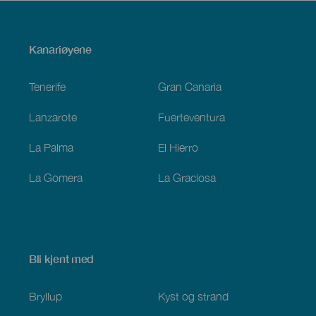
Menú
Kanariøyene
Footer
Tenerife
Gran Canaria
Lanzarote
Fuerteventura
La Palma
El Hierro
La Gomera
La Graciosa
Bli kjent med
Bryllup
Kyst og strand