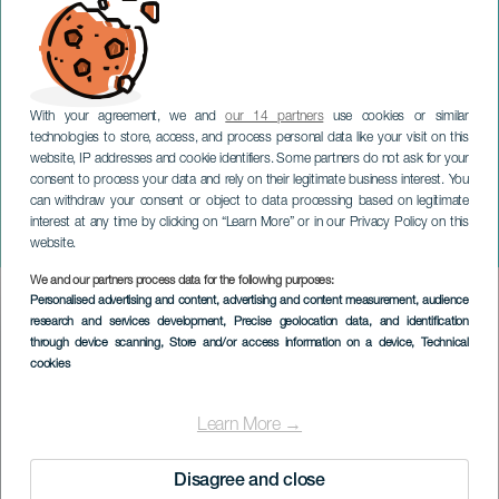
With your agreement, we and
our 14 partners
use cookies or similar
technologies to store, access, and process personal data like your visit on this
website, IP addresses and cookie identifiers. Some partners do not ask for your
consent to process your data and rely on their legitimate business interest. You
can withdraw your consent or object to data processing based on legitimate
TENERIFE
interest at any time by clicking on “Learn More” or in our Privacy Policy on this
War baby: Tenerife Noir
website.
We and our partners process data for the following purposes:
Imagen
Personalised advertising and content, advertising and content measurement, audience
Listado
research and services development
, Precise geolocation data, and identification
through device scanning
, Store and/or access information on a device
, Technical
cookies
Learn More →
Disagree and close