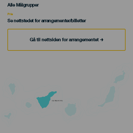
Edad
Alle Målgrupper
Recomendada
Pris
Se nettstedet for arrangementer/billetter
Gå til nettsiden for arrangementet
TENERIFE