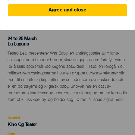
Agree and close
TIDLIGERE AKTIVITET
24 to 25 March
Localidad
La Laguna
Descripción
Teatro Leal presenterer War Baby, en antikrigssatire av Yllana-
del
selskapet som blander humor, visuelle gags og en fartsfylt rytme
evento
for å stille spørsmål ved krigens absurditet. Historien foregår i et
militært rekrutteringssenter hvor en gruppe uvitende rekrutter blir
trent til en latterlig krig initiert av en leder som overraskende nok
er en bortskjemt og krigersk baby. Showet har en cast av
morsomme karakterer og absurde situasjoner, og bruker komedie
som et kritisk verktøy, og holder seg tro mot Yllanas signaturstil.
Kategori
Categoría
Kino Og Teater
del
evento
Alder