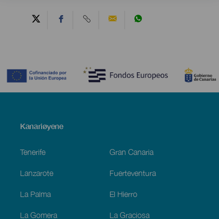
Contenido
Menú
Kanariøyene
Footer
Tenerife
Gran Canaria
Lanzarote
Fuerteventura
La Palma
El Hierro
La Gomera
La Graciosa