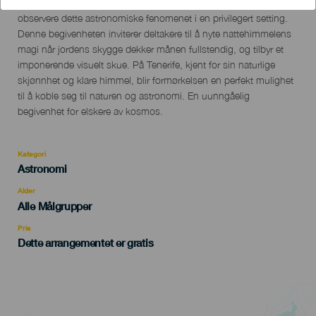
Descripción
Den totale måneformørkelsen vil være en unik opplevelse å
del
observere dette astronomiske fenomenet i en privilegert setting.
evento
Denne begivenheten inviterer deltakere til å nyte nattehimmelens
magi når jordens skygge dekker månen fullstendig, og tilbyr et
imponerende visuelt skue. På Tenerife, kjent for sin naturlige
skjønnhet og klare himmel, blir formørkelsen en perfekt mulighet
til å koble seg til naturen og astronomi. En uunngåelig
begivenhet for elskere av kosmos.
Kategori
Categoría
Astronomi
del
evento
Alder
Edad
Alle Målgrupper
Recomendada
Pris
Dette arrangementet er gratis