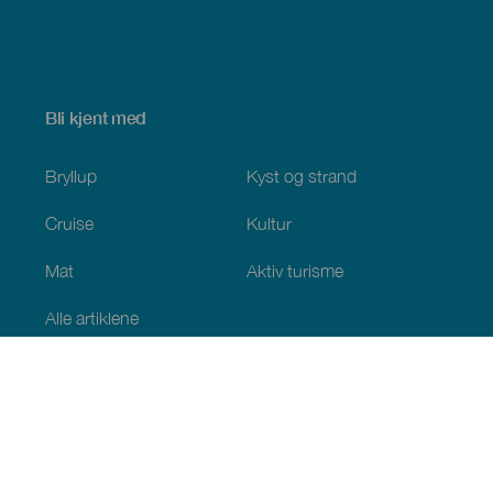
Bli kjent med
Bryllup
Kyst og strand
Cruise
Kultur
Mat
Aktiv turisme
Alle artiklene
Praktisk informasjon