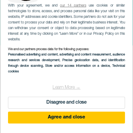
With your agreement, we and
our 14 partners
use cookies or similar
technologies to store, access, and process personal data like your visit on this
website, IP addresses and cookie identifiers. Some partners do not ask for your
consent to process your data and rely on their legitimate business interest. You
can withdraw your consent or object to data processing based on legitimate
TENERIFE
interest at any time by clicking on “Learn More” or in our Privacy Policy on this
total måneformørkelse
website.
We and our partners process data for the following purposes:
Imagen
Personalised advertising and content, advertising and content measurement, audience
Listado
research and services development
, Precise geolocation data, and identification
through device scanning
, Store and/or access information on a device
, Technical
cookies
Learn More →
TIDLIGERE AKTIVITET
Disagree and close
Agree and close
03 March 2026
Localidad
La Orotava