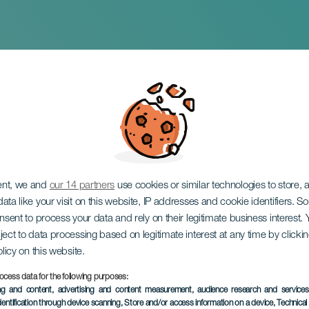
i det nordøstlige dist
ent, we and
our 14 partners
use cookies or similar technologies to store,
ata like your visit on this website, IP addresses and cookie identifiers. 
onsent to process your data and rely on their legitimate business interest
ject to data processing based on legitimate interest at any time by click
olicy on this website.
ocess data for the following purposes:
TIDLIGERE AKTIVITET
ing and content, advertising and content measurement, audience research and service
dentification through device scanning
, Store and/or access information on a device
, Technica