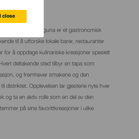
 close
ge distriktet i La Laguna er et gastronomisk
økende til å utforske lokale barer, restauranter
er for å oppdage kulinariske kreasjoner spesielt
 Hvert deltakende sted tilbyr en tapa som
ovasjon, og fremhever smakene og den
il distriktet. Opplevelsen lar gjestene nyte hver
 og ta en aktiv rolle som en del av den
emmer på sine favorittkreasjoner i ulike