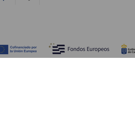
Bli kjent med
Pr
Bryllup
Kyst og strand
Ka
Cruise
Kultur
Sl