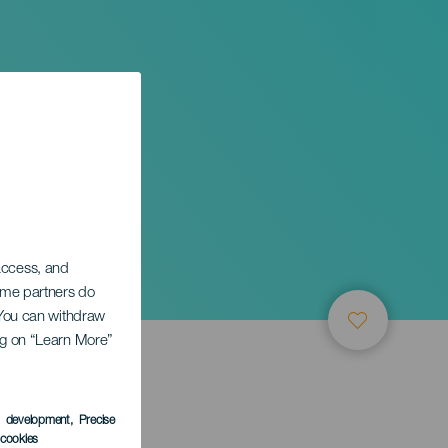
riktet
 access, and
Some partners do
. You can withdraw
ing on “Learn More”
s development
, Precise
l cookies