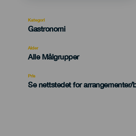
Kategori
Categoría
Gastronomi
del
evento
Alder
Edad
Alle Målgrupper
Recomendada
Pris
Se nettstedet for arrangementer/bi