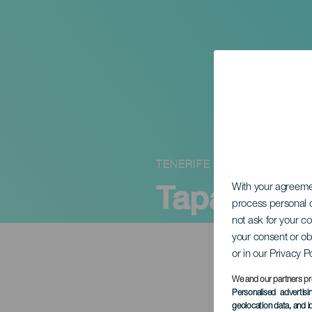
TENERIFE
Tapasruten 
With your agreem
process personal d
not ask for your c
your consent or ob
or in our Privacy P
We and our partners pr
Personalised advertis
geolocation data, and i