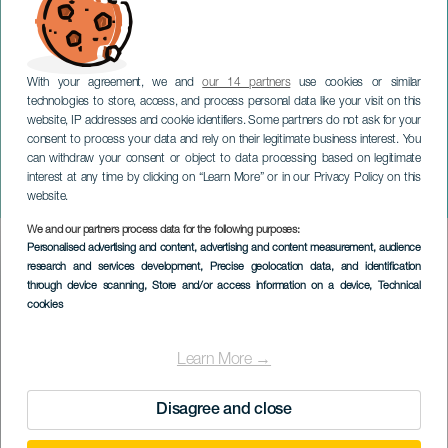
With your agreement, we and
our 14 partners
use cookies or similar
technologies to store, access, and process personal data like your visit on this
website, IP addresses and cookie identifiers. Some partners do not ask for your
consent to process your data and rely on their legitimate business interest. You
can withdraw your consent or object to data processing based on legitimate
TENERIFE
interest at any time by clicking on “Learn More” or in our Privacy Policy on this
St. Pedro på konsert
website.
We and our partners process data for the following purposes:
Imagen
Personalised advertising and content, advertising and content measurement, audience
Listado
research and services development
, Precise geolocation data, and identification
through device scanning
, Store and/or access information on a device
, Technical
cookies
Learn More →
Disagree and close