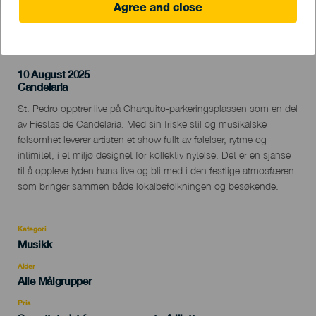
Agree and close
TIDLIGERE AKTIVITET
10 August 2025
Localidad
Candelaria
Descripción
St. Pedro opptrer live på Charquito-parkeringsplassen som en del
del
av Fiestas de Candelaria. Med sin friske stil og musikalske
evento
følsomhet leverer artisten et show fullt av følelser, rytme og
intimitet, i et miljø designet for kollektiv nytelse. Det er en sjanse
til å oppleve lyden hans live og bli med i den festlige atmosfæren
som bringer sammen både lokalbefolkningen og besøkende.
Kategori
Categoría
Musikk
del
evento
Alder
Edad
Alle Målgrupper
Recomendada
Pris