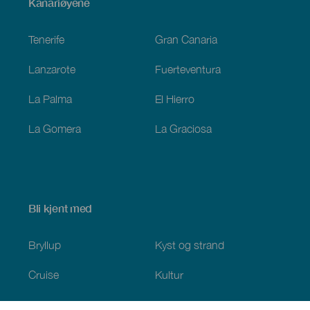
Menú
Kanariøyene
Footer
Tenerife
Gran Canaria
Lanzarote
Fuerteventura
La Palma
El Hierro
La Gomera
La Graciosa
Bli kjent med
Bryllup
Kyst og strand
Cruise
Kultur
Mat
Aktiv turisme