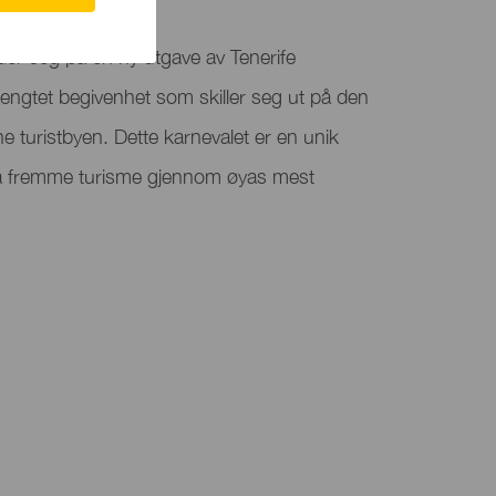
der seg på en ny utgave av Tenerife
engtet begivenhet som skiller seg ut på den
ne turistbyen. Dette karnevalet er en unik
 å fremme turisme gjennom øyas mest