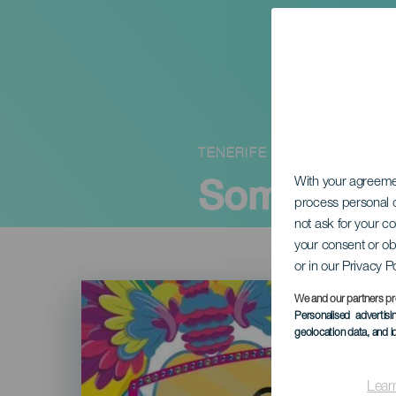
TENERIFE
Sommerkar
With your agreem
process personal d
not ask for your c
your consent or ob
or in our Privacy P
Imagen
Listado
We and our partners pr
Personalised advertis
geolocation data, and i
Lear