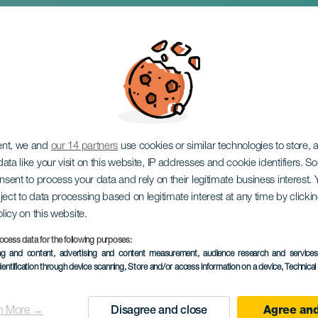
nevalet på Tenerife
ent, we and
our 14 partners
use cookies or similar technologies to store,
ata like your visit on this website, IP addresses and cookie identifiers. 
onsent to process your data and rely on their legitimate business interest
ject to data processing based on legitimate interest at any time by click
olicy on this website.
ocess data for the following purposes:
ing and content, advertising and content measurement, audience research and service
dentification through device scanning
, Store and/or access information on a device
, Technica
September 2026
n More →
Disagree and close
Agree and
Localidad
Puerto de la Cruz