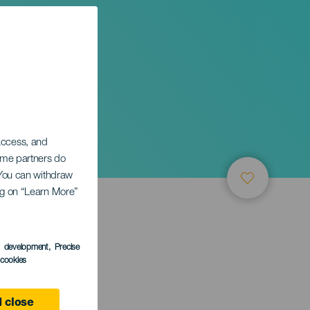
 access, and
Some partners do
. You can withdraw
ing on “Learn More”
s development
, Precise
l cookies
 close