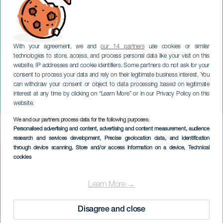
With your agreement, we and
our 14 partners
use cookies or similar
technologies to store, access, and process personal data like your visit on this
website, IP addresses and cookie identifiers. Some partners do not ask for your
consent to process your data and rely on their legitimate business interest. You
can withdraw your consent or object to data processing based on legitimate
TENERIFE
interest at any time by clicking on “Learn More” or in our Privacy Policy on this
Sommerfortellingsfestival
website.
We and our partners process data for the following purposes:
Imagen
Personalised advertising and content, advertising and content measurement, audience
Listado
research and services development
, Precise geolocation data, and identification
through device scanning
, Store and/or access information on a device
, Technical
cookies
Learn More →
Disagree and close