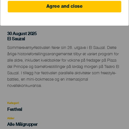
Agree and close
TIDLIGERE AKTIVITET
30 August 2025
Localidad
El Sauzal
Descripción
Sommereventyrfestivalen feirer sin 26. utgave i El Sauzal. Dette
del
årlige historiefortellingsarrangementet tilbyr et variert program for
evento
alle aldre, inkludert kveldsøkter for voksne på fredager på Plaza
del Príncipe og barneforestillinger på lørdag morgen på Teatro El
Sauzal. I tillegg har festivalen parallelle aktiviteter som freestyle-
battles, en mini-bokmesse og en internasjonal
novellekonkurranse.
Kategori
Categoría
Festival
del
evento
Alder
Edad
Alle Målgrupper
Recomendada