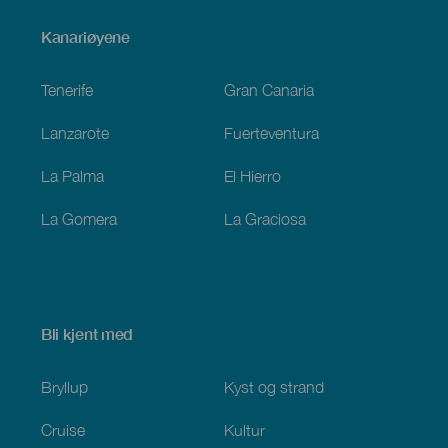
Menú
Kanariøyene
Footer
Tenerife
Gran Canaria
Lanzarote
Fuerteventura
La Palma
El Hierro
La Gomera
La Graciosa
Bli kjent med
Bryllup
Kyst og strand
Cruise
Kultur