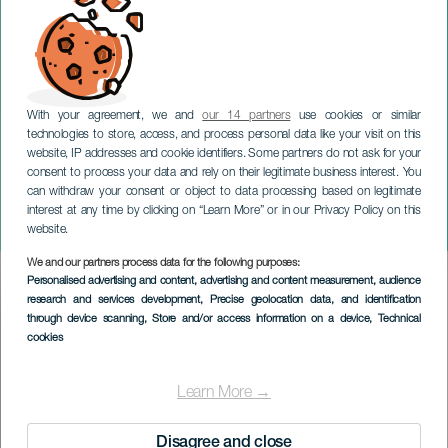
With your agreement, we and
our 14 partners
use cookies or similar
technologies to store, access, and process personal data like your visit on this
website, IP addresses and cookie identifiers. Some partners do not ask for your
consent to process your data and rely on their legitimate business interest. You
can withdraw your consent or object to data processing based on legitimate
TENERIFE
interest at any time by clicking on “Learn More” or in our Privacy Policy on this
Sara Socas på konsert
website.
We and our partners process data for the following purposes:
Imagen
Personalised advertising and content, advertising and content measurement, audience
Listado
research and services development
, Precise geolocation data, and identification
through device scanning
, Store and/or access information on a device
, Technical
cookies
Learn More →
Disagree and close