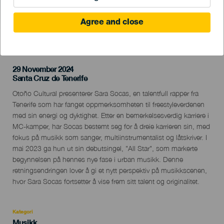
Agree and close
TIDLIGERE AKTIVITET
29 November 2024
Localidad
Santa Cruz de Tenerife
Descripción
Otoño Cultural presenterer Sara Socas, en talentfull rapper fra
del
Tenerife som har fanget oppmerksomheten til freestyleverdenen
evento
med sin energi og dyktighet. Etter en bemerkelsesverdig karriere i
MC-kamper, har Socas bestemt seg for å dreie karrieren sin, med
fokus på musikk som sanger, multiinstrumentalist og låtskriver. I
mai 2023 ga hun ut sin debutsingel, "All Star", som markerte
begynnelsen på hennes nye fase i urban musikk. Denne
retningsendringen lover å gi et nytt perspektiv på musikkscenen,
hvor Sara Socas fortsetter å vise frem sitt talent og originalitet.
Kategori
Categoría
Musikk