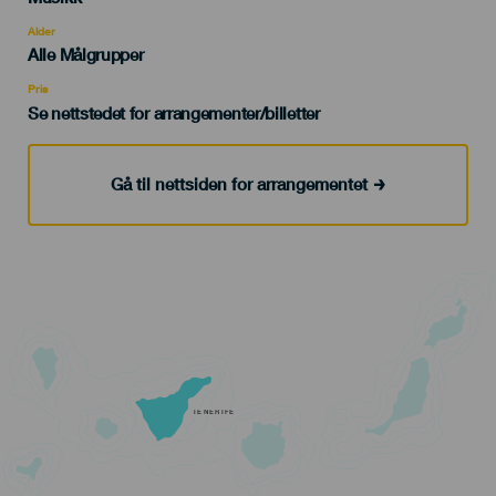
del
evento
Alder
Edad
Alle Målgrupper
Recomendada
Pris
Se nettstedet for arrangementer/billetter
Gå til nettsiden for arrangementet
TENERIFE