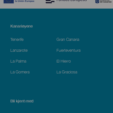
Menú
Kanariøyene
Footer
Tenerife
Gran Canaria
Lanzarote
Fuerteventura
La Palma
El Hierro
La Gomera
La Graciosa
Bli kjent med