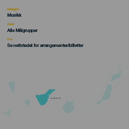
Kategori
Categoría
Musikk
del
evento
Alder
Edad
Alle Målgrupper
Recomendada
Pris
Se nettstedet for arrangementer/billetter
TENERIFE