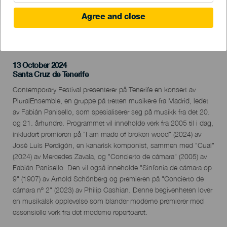
Agree and close
TIDLIGERE AKTIVITET
13 October 2024
Localidad
Santa Cruz de Tenerife
Descripción
Contemporary Festival presenterer på Tenerife en konsert av
del
PluralEnsemble, en gruppe på tretten musikere fra Madrid, ledet
evento
av Fabián Panisello, som spesialiserer seg på musikk fra det 20.
og 21. århundre. Programmet vil inneholde verk fra 2005 til i dag,
inkludert premieren på "I am made of broken wood" (2024) av
José Luis Perdigón, en kanarisk komponist, sammen med "Cual"
(2024) av Mercedes Zavala, og "Concierto de cámara" (2005) av
Fabián Panisello. Den vil også inneholde "Sinfonía de cámara op.
9" (1907) av Arnold Schönberg og premieren på "Concierto de
cámara nº 2" (2023) av Philip Cashian. Denne begivenheten lover
en musikalsk opplevelse som blander moderne premierer med
essensielle verk fra det moderne repertoaret.