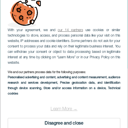
With your agreement, we and
our 14 partners
use cookies or similar
technologies to store, access, and process personal data like your visit on this
website, IP addresses and cookie identifiers. Some partners do not ask for your
consent to process your data and rely on their legitimate business interest. You
can withdraw your consent or object to data processing based on legitimate
TENERIFE
interest at any time by clicking on “Learn More” or in our Privacy Policy on this
PluralEnsemble på konsert
website.
We and our partners process data for the following purposes:
Imagen
Personalised advertising and content, advertising and content measurement, audience
Listado
research and services development
, Precise geolocation data, and identification
through device scanning
, Store and/or access information on a device
, Technical
cookies
Learn More →
Disagree and close