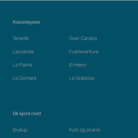
Menú
Kanariøyene
Footer
Tenerife
Gran Canaria
Lanzarote
Fuerteventura
La Palma
El Hierro
La Gomera
La Graciosa
Bli kjent med
Bryllup
Kyst og strand