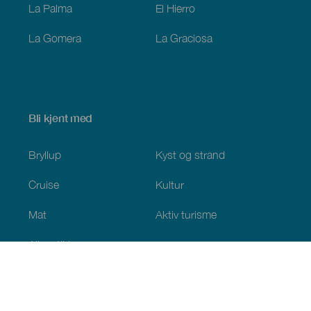
La Palma
El Hierro
La Gomera
La Graciosa
Bli kjent med
Bryllup
Kyst og strand
Cruise
Kultur
Mat
Aktiv turisme
Alle artiklene