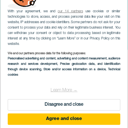
With your agreement, we and
our 14 partners
use cookies or similar
technologies to store, access, and process personal data like your visit on this
website, IP addresses and cookie identifiers. Some partners do not ask for your
consent to process your data and rely on their legitimate business interest. You
can withdraw your consent or object to data processing based on legitimate
TENERIFE
interest at any time by clicking on “Learn More” or in our Privacy Policy on this
Paz Padilla på Tenerife
website.
We and our partners process data for the following purposes:
Imagen
Personalised advertising and content, advertising and content measurement, audience
Listado
research and services development
, Precise geolocation data, and identification
through device scanning
, Store and/or access information on a device
, Technical
cookies
Learn More →
Disagree and close
Agree and close
TIDLIGERE AKTIVITET