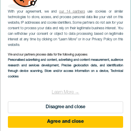
With your agreement, we and
our 14 partners
use cookies or similar
technologies to store, access, and process personal data like your visit on this
website, IP addresses and cookie identifiers. Some partners do not ask for your
consent to process your data and rely on their legitimate business interest. You
TENERIFE
can withdraw your consent or object to data processing based on legitimate
Orkestrerte nabolag på
interest at any time by clicking on “Learn More” or in our Privacy Policy on this
konsert
website.
We and our partners process data for the following purposes:
Imagen
Personalised advertising and content, advertising and content measurement, audience
Listado
research and services development
, Precise geolocation data, and identification
through device scanning
, Store and/or access information on a device
, Technical
cookies
Learn More →
Disagree and close
Agree and close
TIDLIGERE AKTIVITET