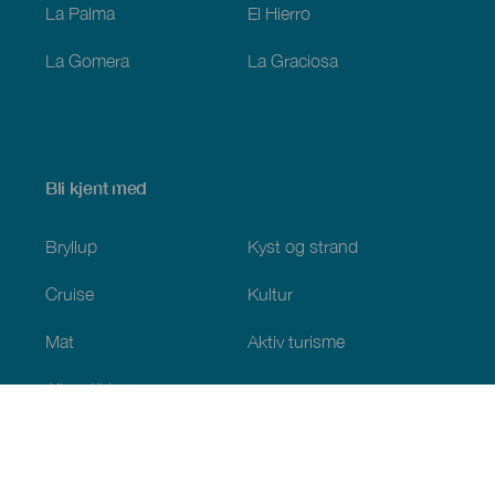
La Palma
El Hierro
La Gomera
La Graciosa
Bli kjent med
Bryllup
Kyst og strand
Cruise
Kultur
Mat
Aktiv turisme
Alle artiklene