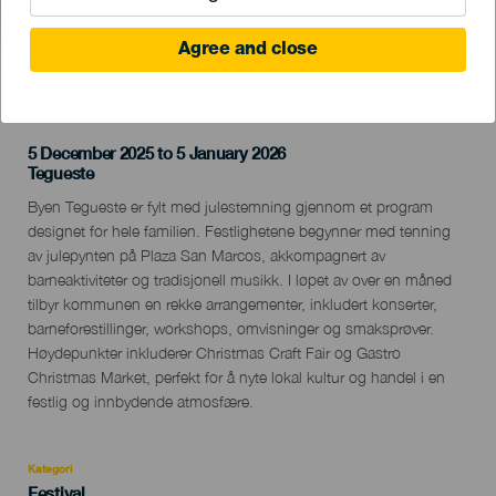
Agree and close
TIDLIGERE AKTIVITET
5 December 2025 to 5 January 2026
Localidad
Tegueste
Descripción
Byen Tegueste er fylt med julestemning gjennom et program
del
designet for hele familien. Festlighetene begynner med tenning
evento
av julepynten på Plaza San Marcos, akkompagnert av
barneaktiviteter og tradisjonell musikk. I løpet av over en måned
tilbyr kommunen en rekke arrangementer, inkludert konserter,
barneforestillinger, workshops, omvisninger og smaksprøver.
Høydepunkter inkluderer Christmas Craft Fair og Gastro
Christmas Market, perfekt for å nyte lokal kultur og handel i en
festlig og innbydende atmosfære.
Kategori
Categoría
Festival