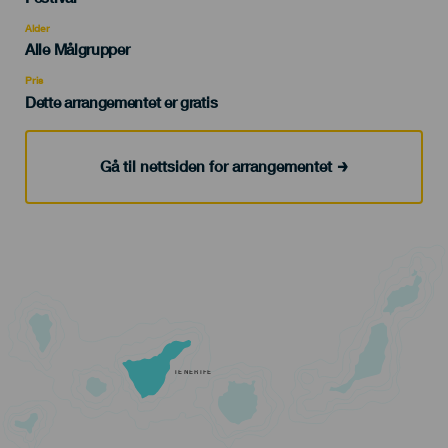
del
evento
Alder
Edad
Alle Målgrupper
Recomendada
Pris
Dette arrangementet er gratis
Gå til nettsiden for arrangementet
TENERIFE