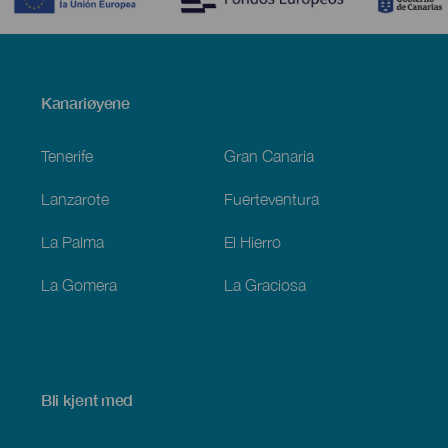
Menú
Kanariøyene
Footer
Tenerife
Gran Canaria
Lanzarote
Fuerteventura
La Palma
El Hierro
La Gomera
La Graciosa
Bli kjent med