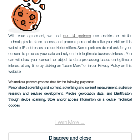
With your agreement, we and
our 14 partners
use cookies or similar
technologies to store, access, and process personal data like your visit on this
website, IP addresses and cookie identifiers. Some partners do not ask for your
consent to process your data and rely on their legitimate business interest. You
can withdraw your consent or object to data processing based on legitimate
TENERIFE
interest at any time by clicking on “Learn More” or in our Privacy Policy on this
Opplev julen i Tegueste
website.
We and our partners process data for the following purposes:
Imagen
Personalised advertising and content, advertising and content measurement, audience
Listado
research and services development
, Precise geolocation data, and identification
through device scanning
, Store and/or access information on a device
, Technical
cookies
Learn More →
Disagree and close