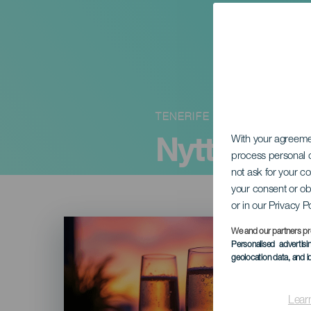
TENERIFE
Nyttårsaft
With your agreem
process personal d
not ask for your c
your consent or ob
or in our Privacy P
Imagen
Listado
We and our partners pr
Personalised advertis
geolocation data, and i
Lear