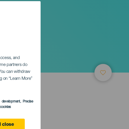
o
 access, and
Some partners do
. You can withdraw
ing on “Learn More”
s development
, Precise
l cookies
 close