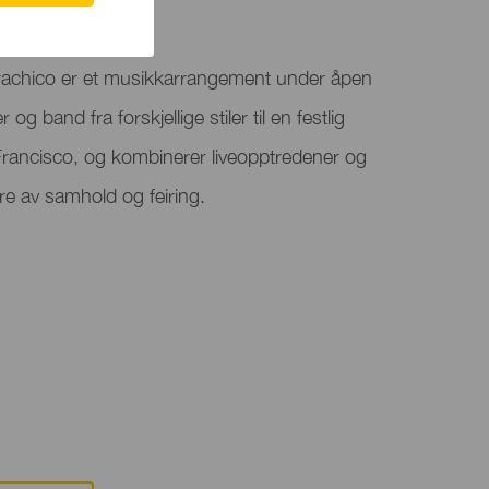
Garachico er et musikkarrangement under åpen
g band fra forskjellige stiler til en festlig
Francisco, og kombinerer liveopptredener og
ære av samhold og feiring.