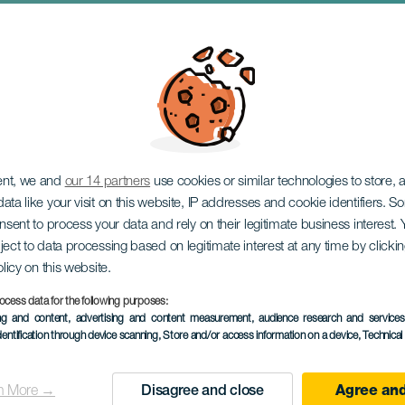
enfeiringen i Garachic
ent, we and
our 14 partners
use cookies or similar technologies to store,
ata like your visit on this website, IP addresses and cookie identifiers. 
onsent to process your data and rely on their legitimate business interest
ject to data processing based on legitimate interest at any time by click
olicy on this website.
ocess data for the following purposes:
ing and content, advertising and content measurement, audience research and service
dentification through device scanning
, Store and/or access information on a device
, Technica
TIDLIGERE AKTIVITET
n More →
Disagree and close
Agree and
31 December 2025