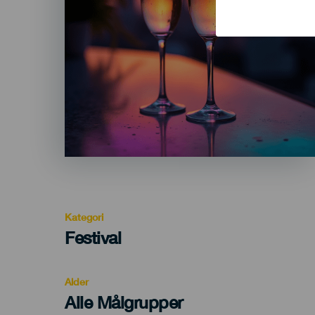
Kategori
Categoría
Festival
del
evento
Alder
Edad
Alle Målgrupper