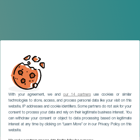
With your agreement, we and
our 14 partners
use cookies or similar
technologies to store, access, and process personal data like your visit on this
website, IP addresses and cookie identifiers. Some partners do not ask for your
consent to process your data and rely on their legitimate business interest. You
TENERIFE
can withdraw your consent or object to data processing based on legitimate
Meteorregn Geminider:
interest at any time by clicking on “Learn More” or in our Privacy Policy on this
Tenerife
website.