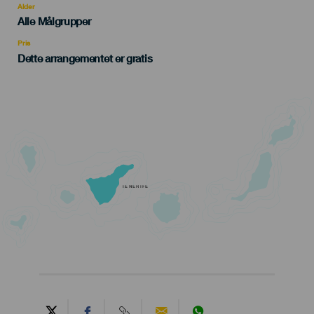
evento
Alder
Edad
Alle Målgrupper
Recomendada
Pris
Dette arrangementet er gratis
TENERIFE