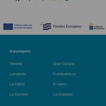
Contenido
Menú
Kanariøyene
Footer
Tenerife
Gran Canaria
Lanzarote
Fuerteventura
La Palma
El Hierro
La Gomera
La Graciosa