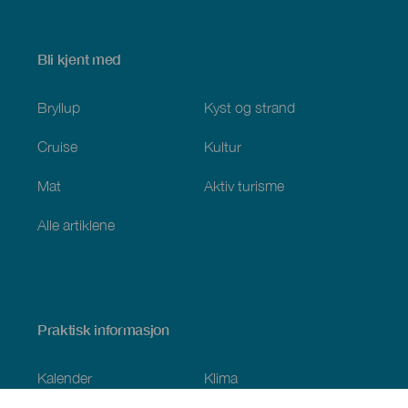
Bli kjent med
Bryllup
Kyst og strand
Cruise
Kultur
Mat
Aktiv turisme
Alle artiklene
Praktisk informasjon
Kalender
Klima