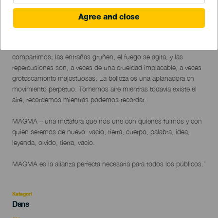
Agree and close
18 to 19 November
Localidad
Santa Cruz de Tenerife
Descripción
"MAGMA – el fuego interno, creador del espacio de vida que
del
compartimos; las entrañas gruñen, el fuego se agita, y las
evento
repercusiones son, a veces de una crueldad implacable, a veces
grotescamente majestuosas. La belleza es una aplanadora en
movimiento perpetuo. Tomemos aire mientras todavía existe el
aire, recordemos mientras podemos recordar.
MAGMA – una metáfora que nos une con quienes fuimos y con
quien seremos de nuevo: vacío, tierra, cuerpo, palabra, idea,
leyenda, olvido, tierra, vacío.
MAGMA es la alianza perfecta necesaria para todos los públicos."
Kategori
Categoría
Dans
del