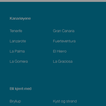
Menú
Kanariøyene
Footer
Tenerife
Gran Canaria
Lanzarote
Fuerteventura
La Palma
El Hierro
La Gomera
La Graciosa
Bli kjent med
Bryllup
Kyst og strand