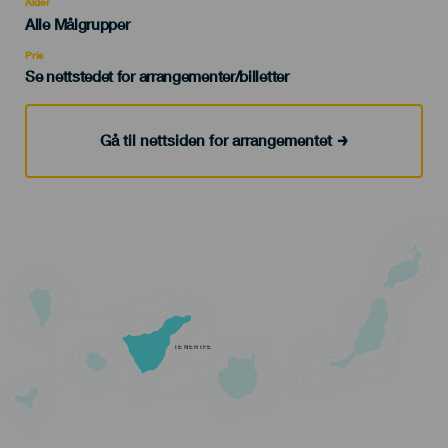
evento
Alder
Edad
Alle Målgrupper
Recomendada
Pris
Se nettstedet for arrangementer/billetter
Gå til nettsiden for arrangementet
TENERIFE