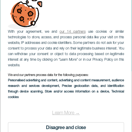
With your agreement, we and
our 14 partners
use cookies or similar
technologies to store, access, and process personal data like your visit on this
website, IP addresses and cookie identifiers. Some partners do not ask for your
consent to process your data and rely on their legitimate business interest. You
TENERIFE
can withdraw your consent or object to data processing based on legitimate
MAGMA – concierto para
interest at any time by clicking on “Learn More” or in our Privacy Policy on this
dos cuerpos
website.
We and our partners process data for the following purposes:
Imagen
Personalised advertising and content, advertising and content measurement, audience
Listado
research and services development
, Precise geolocation data, and identification
through device scanning
, Store and/or access information on a device
, Technical
cookies
Learn More →
TIDLIGERE AKTIVITET
Disagree and close