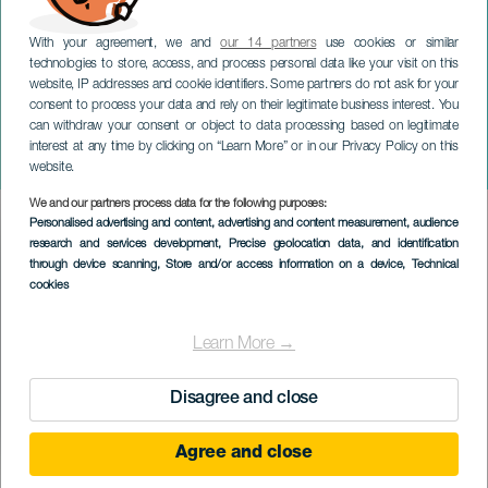
With your agreement, we and
our 14 partners
use cookies or similar
technologies to store, access, and process personal data like your visit on this
website, IP addresses and cookie identifiers. Some partners do not ask for your
consent to process your data and rely on their legitimate business interest. You
TENERIFE
can withdraw your consent or object to data processing based on legitimate
K-POP-krigerne: Den
interest at any time by clicking on “Learn More” or in our Privacy Policy on this
musikalske hyllesten
website.
We and our partners process data for the following purposes:
Imagen
Personalised advertising and content, advertising and content measurement, audience
Listado
research and services development
, Precise geolocation data, and identification
through device scanning
, Store and/or access information on a device
, Technical
cookies
Learn More →
Disagree and close
Agree and close
TIDLIGERE AKTIVITET