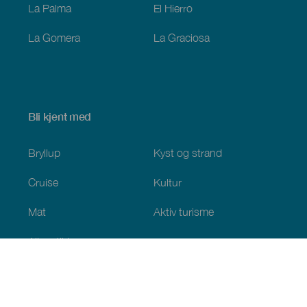
La Palma
El Hierro
La Gomera
La Graciosa
Bli kjent med
Bryllup
Kyst og strand
Cruise
Kultur
Mat
Aktiv turisme
Alle artiklene