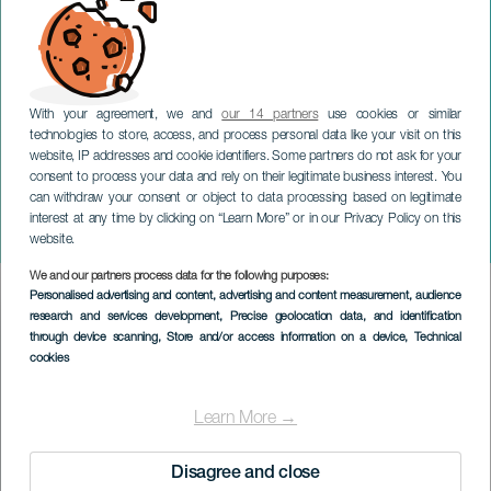
With your agreement, we and
our 14 partners
use cookies or similar
technologies to store, access, and process personal data like your visit on this
website, IP addresses and cookie identifiers. Some partners do not ask for your
consent to process your data and rely on their legitimate business interest. You
can withdraw your consent or object to data processing based on legitimate
TENERIFE
interest at any time by clicking on “Learn More” or in our Privacy Policy on this
Julehåndverksmarkedet
website.
We and our partners process data for the following purposes:
Imagen
Personalised advertising and content, advertising and content measurement, audience
Listado
research and services development
, Precise geolocation data, and identification
through device scanning
, Store and/or access information on a device
, Technical
cookies
Learn More →
Disagree and close