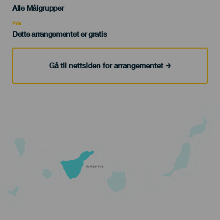
Edad
Alle Målgrupper
Recomendada
Pris
Dette arrangementet er gratis
Gå til nettsiden for arrangementet
TENERIFE