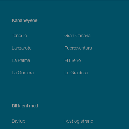
Menú
Kanariøyene
Footer
Tenerife
Gran Canaria
Lanzarote
Fuerteventura
La Palma
El Hierro
La Gomera
La Graciosa
Bli kjent med
Bryllup
Kyst og strand