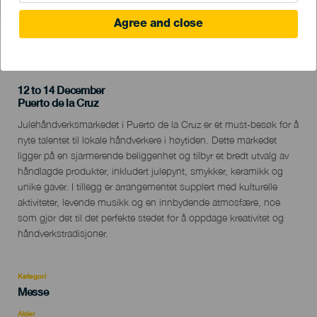
Agree and close
TIDLIGERE AKTIVITET
12 to 14 December
Localidad
Puerto de la Cruz
Descripción
Julehåndverksmarkedet i Puerto de la Cruz er et must-besøk for å
del
nyte talentet til lokale håndverkere i høytiden. Dette markedet
evento
ligger på en sjarmerende beliggenhet og tilbyr et bredt utvalg av
håndlagde produkter, inkludert julepynt, smykker, keramikk og
unike gaver. I tillegg er arrangementet supplert med kulturelle
aktiviteter, levende musikk og en innbydende atmosfære, noe
som gjør det til det perfekte stedet for å oppdage kreativitet og
håndverkstradisjoner.
Kategori
Categoría
Messe
del
evento
Alder