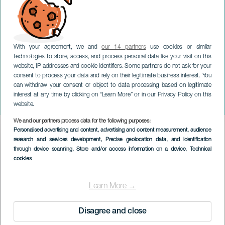
With your agreement, we and
our 14 partners
use cookies or similar
technologies to store, access, and process personal data like your visit on this
website, IP addresses and cookie identifiers. Some partners do not ask for your
consent to process your data and rely on their legitimate business interest. You
TENERIFE
can withdraw your consent or object to data processing based on legitimate
Juan Castellano:
interest at any time by clicking on “Learn More” or in our Privacy Policy on this
Flamencogitar
website.
We and our partners process data for the following purposes:
Imagen
Personalised advertising and content, advertising and content measurement, audience
Listado
research and services development
, Precise geolocation data, and identification
through device scanning
, Store and/or access information on a device
, Technical
cookies
Learn More →
Disagree and close