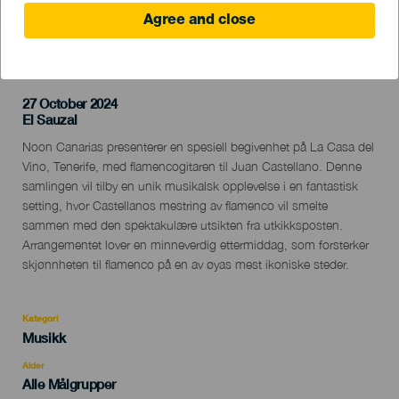
Agree and close
TIDLIGERE AKTIVITET
27 October 2024
Localidad
El Sauzal
Descripción
Noon Canarias presenterer en spesiell begivenhet på La Casa del
del
Vino, Tenerife, med flamencogitaren til Juan Castellano. Denne
evento
samlingen vil tilby en unik musikalsk opplevelse i en fantastisk
setting, hvor Castellanos mestring av flamenco vil smelte
sammen med den spektakulære utsikten fra utkikksposten.
Arrangementet lover en minneverdig ettermiddag, som forsterker
skjønnheten til flamenco på en av øyas mest ikoniske steder.
Kategori
Categoría
Musikk
del
evento
Alder
Edad
Alle Målgrupper
Recomendada