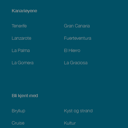
Menú
Kanariøyene
Footer
Tenerife
Gran Canaria
Lanzarote
Fuerteventura
La Palma
El Hierro
La Gomera
La Graciosa
Bli kjent med
Bryllup
Kyst og strand
Cruise
Kultur