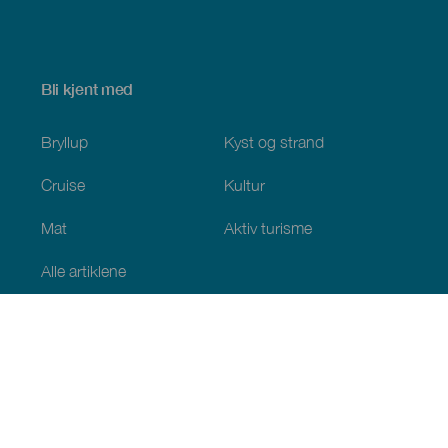
Bli kjent med
Bryllup
Kyst og strand
Cruise
Kultur
Mat
Aktiv turisme
Alle artiklene
Praktisk informasjon
Kalender
Klima