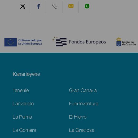
Contenido
Menú
Kanariøyene
Footer
Tenerife
Gran Canaria
Lanzarote
Fuerteventura
La Palma
El Hierro
La Gomera
La Graciosa