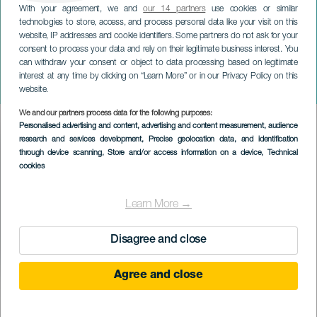
With your agreement, we and
our 14 partners
use cookies or similar
technologies to store, access, and process personal data like your visit on this
website, IP addresses and cookie identifiers. Some partners do not ask for your
consent to process your data and rely on their legitimate business interest. You
TENERIFE
can withdraw your consent or object to data processing based on legitimate
Internasjonalt karneval i Los
interest at any time by clicking on “Learn More” or in our Privacy Policy on this
Cristianos
website.
We and our partners process data for the following purposes:
Imagen
Personalised advertising and content, advertising and content measurement, audience
Listado
research and services development
, Precise geolocation data, and identification
through device scanning
, Store and/or access information on a device
, Technical
cookies
Learn More →
Disagree and close
Agree and close
February 2027
Localidad
Los Cristianos