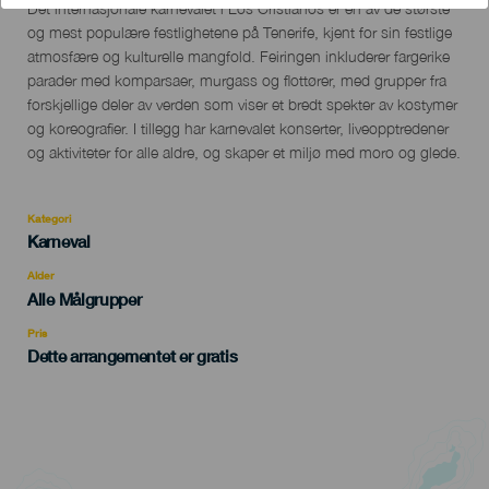
Descripción
Det internasjonale karnevalet i Los Cristianos er en av de største
del
og mest populære festlighetene på Tenerife, kjent for sin festlige
evento
atmosfære og kulturelle mangfold. Feiringen inkluderer fargerike
parader med komparsaer, murgass og flottører, med grupper fra
forskjellige deler av verden som viser et bredt spekter av kostymer
og koreografier. I tillegg har karnevalet konserter, liveopptredener
og aktiviteter for alle aldre, og skaper et miljø med moro og glede.
Kategori
Categoría
Karneval
del
evento
Alder
Edad
Alle Målgrupper
Recomendada
Pris
Dette arrangementet er gratis