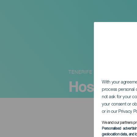
TENERIFE
Hospiten 
With your agreem
process personal d
not ask for your c
your consent or ob
or in our Privacy P
We and our partners pr
Personalised advertis
geolocation data, and i