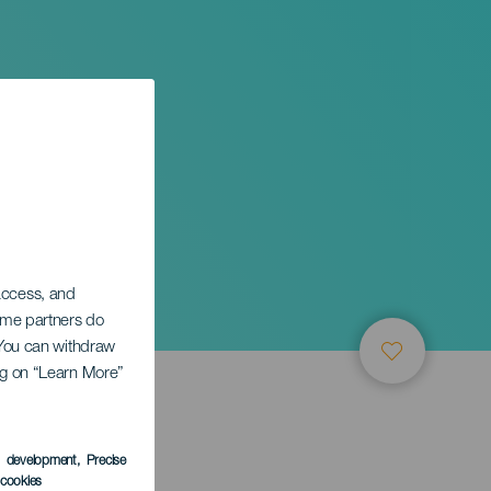
 access, and
Some partners do
. You can withdraw
ing on “Learn More”
s development
, Precise
l cookies