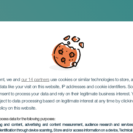
8KM Orotava
ent, we and
our 14 partners
use cookies or similar technologies to store,
ata like your visit on this website, IP addresses and cookie identifiers. 
onsent to process your data and rely on their legitimate business interest
ject to data processing based on legitimate interest at any time by click
olicy on this website.
ocess data for the following purposes:
TIDLIGERE AKTIVITET
ing and content, advertising and content measurement, audience research and service
dentification through device scanning
, Store and/or access information on a device
, Technica