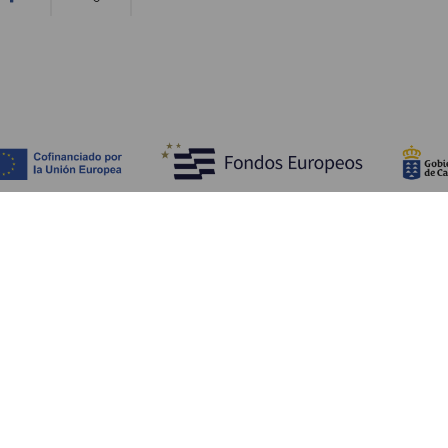
Bli kjent med
Pr
Bryllup
Kyst og strand
Ka
Cruise
Kultur
Sl