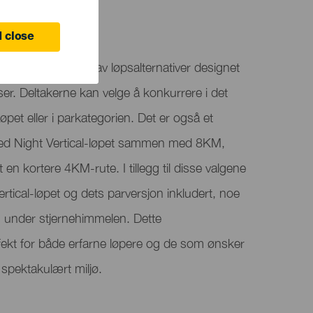
 close
r et bredt utvalg av løpsalternativer designet
nser. Deltakerne kan velge å konkurrere i det
øpet eller i parkategorien. Det er også et
med Night Vertical-løpet sammen med 8KM,
 en kortere 4KM-rute. I tillegg til disse valgene
rtical-løpet og dets parversjon inkludert, noe
g under stjernehimmelen. Dette
fekt for både erfarne løpere og de som ønsker
 spektakulært miljø.