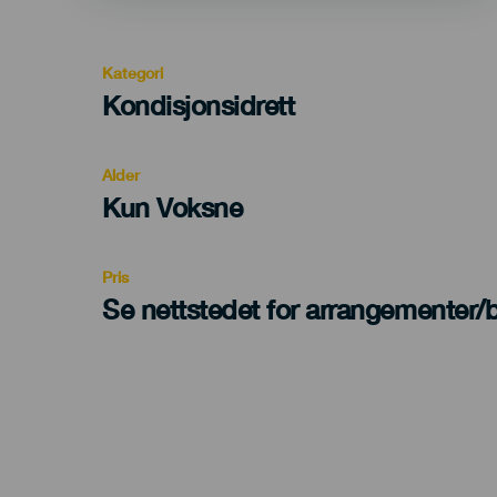
Kategori
Categoría
Kondisjonsidrett
del
evento
Alder
Edad
Kun Voksne
Recomendada
Pris
Se nettstedet for arrangementer/bi