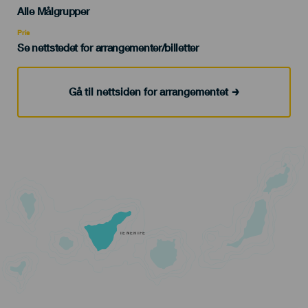
Edad
Alle Målgrupper
Recomendada
Pris
Se nettstedet for arrangementer/billetter
Gå til nettsiden for arrangementet
TENERIFE