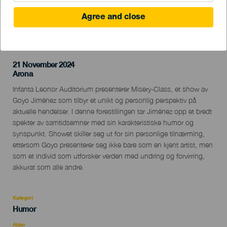
Agree and close
TIDLIGERE AKTIVITET
21 November 2024
Localidad
Arona
Descripción
Infanta Leonor Auditorium presenterer Misery-Class, et show av
del
Goyo Jiménez som tilbyr et unikt og personlig perspektiv på
evento
aktuelle hendelser. I denne forestillingen tar Jiménez opp et bredt
spekter av samtidsemner med sin karakteristiske humor og
synspunkt. Showet skiller seg ut for sin personlige tilnærming,
ettersom Goyo presenterer seg ikke bare som en kjent artist, men
som et individ som utforsker verden med undring og forvirring,
akkurat som alle andre.
Kategori
Categoría
Humor
del
evento
Alder