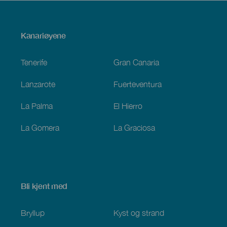
Menú
Kanariøyene
Footer
Tenerife
Gran Canaria
Lanzarote
Fuerteventura
La Palma
El Hierro
La Gomera
La Graciosa
Bli kjent med
Bryllup
Kyst og strand