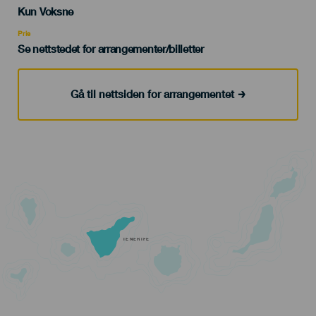
Edad
Kun Voksne
Recomendada
Pris
Se nettstedet for arrangementer/billetter
Gå til nettsiden for arrangementet
TENERIFE