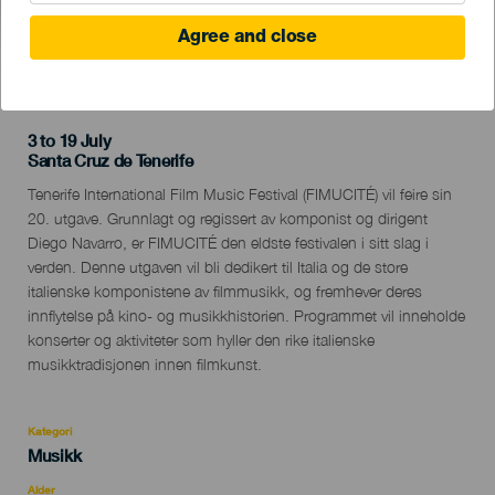
Agree and close
TIDLIGERE AKTIVITET
3 to 19 July
Localidad
Santa Cruz de Tenerife
Descripción
Tenerife International Film Music Festival (FIMUCITÉ) vil feire sin
del
20. utgave. Grunnlagt og regissert av komponist og dirigent
evento
Diego Navarro, er FIMUCITÉ den eldste festivalen i sitt slag i
verden. Denne utgaven vil bli dedikert til Italia og de store
italienske komponistene av filmmusikk, og fremhever deres
innflytelse på kino- og musikkhistorien. Programmet vil inneholde
konserter og aktiviteter som hyller den rike italienske
musikktradisjonen innen filmkunst.
Kategori
Categoría
Musikk
del
evento
Alder