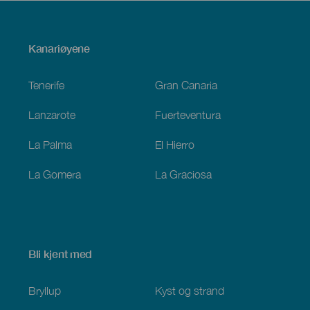
Menú
Kanariøyene
Footer
Tenerife
Gran Canaria
Lanzarote
Fuerteventura
La Palma
El Hierro
La Gomera
La Graciosa
Bli kjent med
Bryllup
Kyst og strand