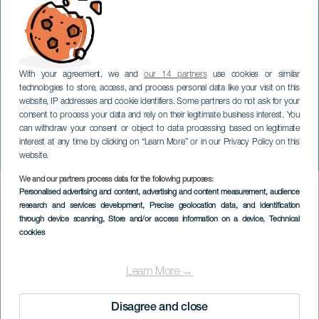
With your agreement, we and
our 14 partners
use cookies or similar
technologies to store, access, and process personal data like your visit on this
website, IP addresses and cookie identifiers. Some partners do not ask for your
consent to process your data and rely on their legitimate business interest. You
can withdraw your consent or object to data processing based on legitimate
TENERIFE
interest at any time by clicking on “Learn More” or in our Privacy Policy on this
Fimucité 2019
website.
We and our partners process data for the following purposes:
Imagen
Personalised advertising and content, advertising and content measurement, audience
Listado
research and services development
, Precise geolocation data, and identification
through device scanning
, Store and/or access information on a device
, Technical
cookies
Learn More →
Disagree and close