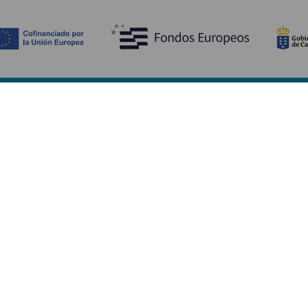
Bli kjent med
Pr
Bryllup
Kyst og strand
Ka
Cruise
Kultur
Sl
Mat
Aktiv turisme
Ov
Alle artiklene
Tj