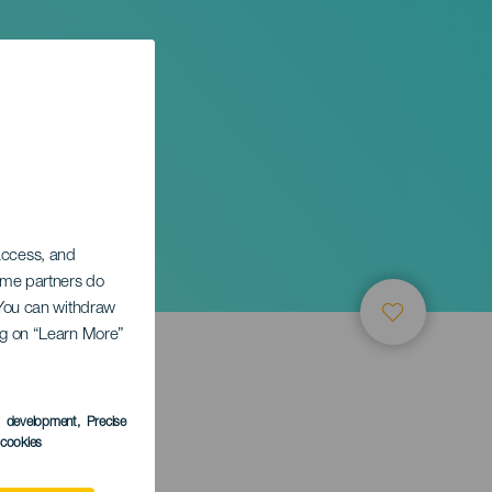
 access, and
Some partners do
. You can withdraw
ing on “Learn More”
s development
, Precise
l cookies