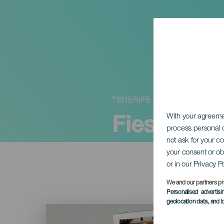
TENERIFE
Fiesta de
With your agreem
process personal d
not ask for your c
your consent or ob
or in our Privacy P
We and our partners pr
Personalised advertis
geolocation data, and i
Imagen
Listado