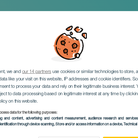
l Condumio
ent, we and
our 14 partners
use cookies or similar technologies to store,
ata like your visit on this website, IP addresses and cookie identifiers. 
onsent to process your data and rely on their legitimate business interest
ject to data processing based on legitimate interest at any time by click
olicy on this website.
ocess data for the following purposes:
TIDLIGERE AKTIVITET
ing and content, advertising and content measurement, audience research and service
dentification through device scanning
, Store and/or access information on a device
, Technica
30 April 2026