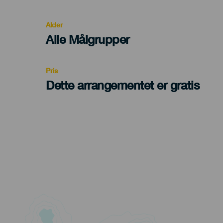
del
evento
Alder
Edad
Alle Målgrupper
Recomendada
Pris
Dette arrangementet er gratis