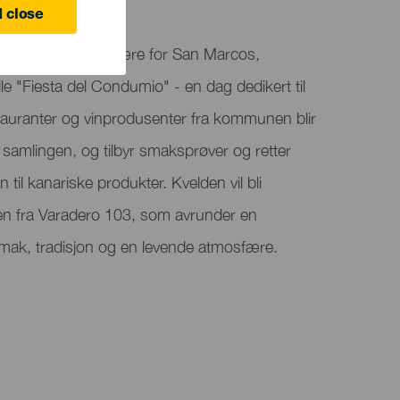
 close
-festlighetene til ære for San Marcos,
le "Fiesta del Condumio" - en dag dedikert til
tauranter og vinprodusenter fra kommunen blir
samlingen, og tilbyr smaksprøver og retter
il kanariske produkter. Kvelden vil bli
den fra Varadero 103, som avrunder en
mak, tradisjon og en levende atmosfære.