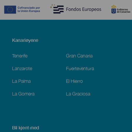
Menú
Kanariøyene
Footer
Tenerife
Gran Canaria
Lanzarote
Fuerteventura
La Palma
El Hierro
La Gomera
La Graciosa
Bli kjent med