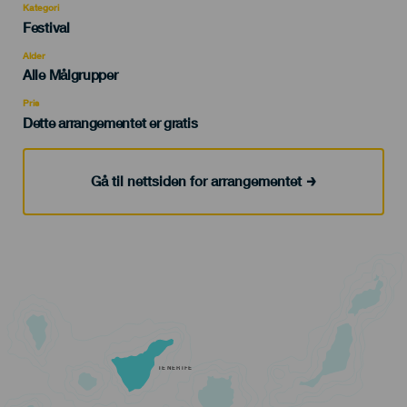
Kategori
Categoría
Festival
del
evento
Alder
Edad
Alle Målgrupper
Recomendada
Pris
Dette arrangementet er gratis
Gå til nettsiden for arrangementet
TENERIFE