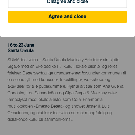
Disagree and close
Agree and close
TIDLIGERE AKTIVITET
16 to 23 June
Localidad
Santa Úrsula
Descripción
SUMA-festivalen – Santa Úrsula Música y Arte feirer sin sjette
del
utgave med en uke dedikert til kultur, lokale talenter og felles
evento
følelser. Dette tverrfaglige arrangementet forvandler kommunen til
en scene fylt med konserter, forestillinger, workshops og
aktiviteter for alle publikummere. Kjente artister som Ana Guerra,
Conchita, Los Sabandeños og Olga Cerpa & Mestisay deler
rampelyset med lokale artister som Coral Enarmonía,
musikkskolen «Ernesto Beteta» og showet Jaster & Luis
Creaciones, og etablerer festivalen som et mangfoldig og
deltakende kulturelt sammenkomst.