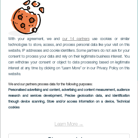
With your agreement, we and
our 14 partners
use cookies or similar
technologies to store, access, and process personal data like your visit on this
website, IP addresses and cookie identifiers. Some partners do not ask for your
consent to process your data and rely on their legitimate business interest. You
can withdraw your consent or object to data processing based on legitimate
TENERIFE
interest at any time by clicking on “Learn More” or in our Privacy Policy on this
Festival SUMA
website.
We and our partners process data for the following purposes:
Imagen
Personalised advertising and content, advertising and content measurement, audience
Listado
research and services development
, Precise geolocation data, and identification
through device scanning
, Store and/or access information on a device
, Technical
cookies
Learn More →