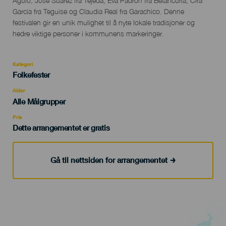
Agulo, José Suárez fra Tejeda, Eva Padrón fra Betancuria, Cira
García fra Teguise og Claudia Real fra Garachico. Denne
festivalen gir en unik mulighet til å nyte lokale tradisjoner og
hedre viktige personer i kommunens markeringer.
Kategori
Categoría
Folkefester
del
evento
Alder
Edad
Alle Målgrupper
Recomendada
Pris
Dette arrangementet er gratis
Gå til nettsiden for arrangementet