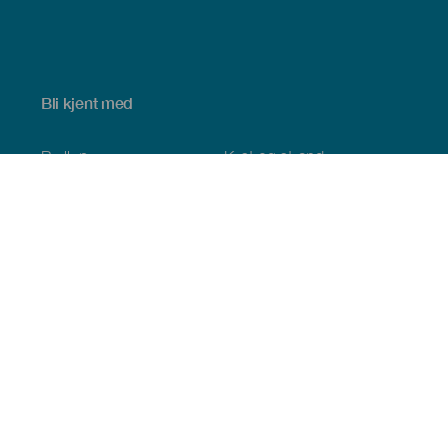
Bli kjent med
Bryllup
Kyst og strand
Cruise
Kultur
Mat
Aktiv turisme
Alle artiklene
Praktisk informasjon