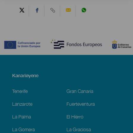
Contenido
Menú
Kanariøyene
Footer
Tenerife
Gran Canaria
Lanzarote
Fuerteventura
La Palma
El Hierro
La Gomera
La Graciosa