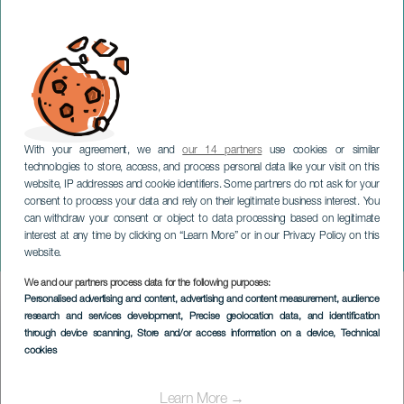
With your agreement, we and
our 14 partners
use cookies or similar
technologies to store, access, and process personal data like your visit on this
website, IP addresses and cookie identifiers. Some partners do not ask for your
consent to process your data and rely on their legitimate business interest. You
TENERIFE
can withdraw your consent or object to data processing based on legitimate
Festival of Traditions: "5
interest at any time by clicking on “Learn More” or in our Privacy Policy on this
Beautiful Reasons"
website.
We and our partners process data for the following purposes:
Imagen
Personalised advertising and content, advertising and content measurement, audience
Listado
research and services development
, Precise geolocation data, and identification
through device scanning
, Store and/or access information on a device
, Technical
cookies
Learn More →