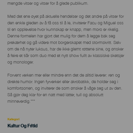
mengde vitser og vitser for å glede publikum.
Med det ene øyet på aktuelle hendelser og det andre på vitser for
den enkle gleden av å få oss til å le, inviterer Facu og Miguel oss
til en opplevelse hvor kunnskap er knapp, men moro er rikelig.
Denne formelen har gjort det mulig for dem å legge bak seg
prekærhet og gå videre mot borgerskapet med stormskritt. Selv
om de nå nyter luksus, har de ikke glemt røttene sine, og ønsker
å feire et tiår som duo med et nytt show fullt av klassiske sketsjer
og monologer.
Forvent verken mer eller mindre enn det de alltid leverer: ren og
direkte humor. Ingen fyrverkeri eller akrobatikk, de holder seg i
komfortsonen, og inviterer de som ønsker å våge seg ut av den.
Så gjør deg klar for en natt med latter, tull og absolutt
minneverdig."""
Kategori
Categoría
Kultur Og Fritid
del