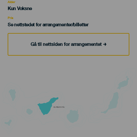
evento
Alder
Edad
Kun Voksne
Recomendada
Pris
Se nettstedet for arrangementer/billetter
Gå til nettsiden for arrangementet
TENERIFE