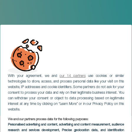
With your agreement, we and
our 14 partners
use cookies or similar
technologies to store, access, and process personal data like your visit on this
website, IP addresses and cookie identifiers. Some partners do not ask for your
consent to process your data and rely on their legitimate business interest. You
TENERIFE
can withdraw your consent or object to data processing based on legitimate
Facu Díaz y Miguel
interest at any time by clicking on “Learn More” or in our Privacy Policy on this
Maldonado en Tenerife
website.
We and our partners process data for the following purposes:
Imagen
Personalised advertising and content, advertising and content measurement, audience
Listado
research and services development
, Precise geolocation data, and identification