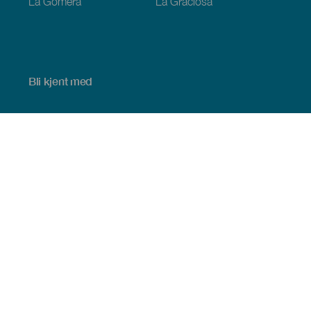
La Gomera
La Graciosa
Bli kjent med
Bryllup
Kyst og strand
Cruise
Kultur
Mat
Aktiv turisme
Alle artiklene
Praktisk informasjon