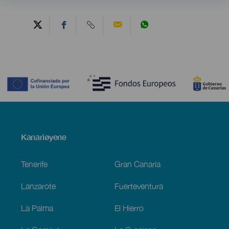
Contenido
Menú
Kanariøyene
Footer
Tenerife
Gran Canaria
Lanzarote
Fuerteventura
La Palma
El Hierro