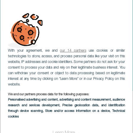
With your agreement, we and
our 14 partners
use cookies or similar
technologies to store, access, and process personal data like your visit on this
website, IP addresses and cookie identifiers. Some partners do not ask for your
consent to process your data and rely on their legitimate business interest. You
TENERIFE
can withdraw your consent or object to data processing based on legitimate
Exposición temporal: We
interest at any time by clicking on “Learn More” or in our Privacy Policy on this
love you too
website.
We and our partners process data for the following purposes:
Imagen
Personalised advertising and content, advertising and content measurement, audience
Listado
research and services development
, Precise geolocation data, and identification
through device scanning
, Store and/or access information on a device
, Technical
cookies