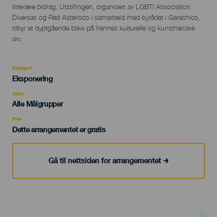
litterære bidrag. Utstillingen, organisert av LGBTI Association
Diversas og Red Asterisco i samarbeid med byrådet i Garachico,
tilbyr et dyptgående blikk på hennes kulturelle og kunstneriske
arv.
Kategori
Categoría
Eksponering
del
evento
Alder
Edad
Alle Målgrupper
Recomendada
Pris
Dette arrangementet er gratis
Gå til nettsiden for arrangementet