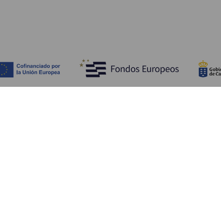
Bli kjent med
Pr
Bryllup
Kyst og strand
Ka
Cruise
Kultur
Sl
Mat
Aktiv turisme
Ov