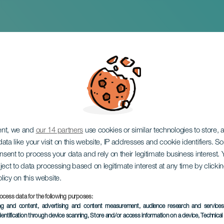
entre costuras. El Mu
ent, we and
our 14 partners
use cookies or similar technologies to store,
ata like your visit on this website, IP addresses and cookie identifiers. 
onsent to process your data and rely on their legitimate business interest
ject to data processing based on legitimate interest at any time by click
olicy on this website.
ocess data for the following purposes:
ing and content, advertising and content measurement, audience research and service
dentification through device scanning
, Store and/or access information on a device
, Technica