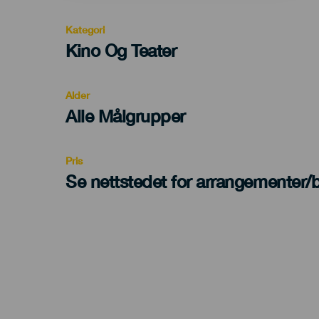
Kategori
Categoría
Kino Og Teater
del
evento
Alder
Edad
Alle Målgrupper
Recomendada
Pris
Se nettstedet for arrangementer/bi