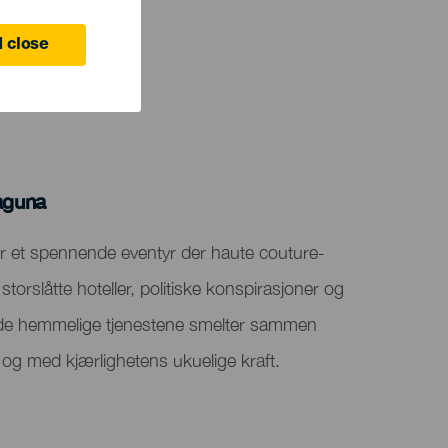
 close
aguna
 et spennende eventyr der haute couture-
torslåtte hoteller, politiske konspirasjoner og
 de hemmelige tjenestene smelter sammen
ker og med kjærlighetens ukuelige kraft.