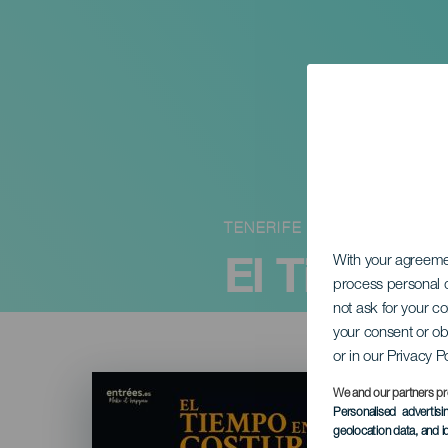
TENERIFE
El Tiempo 
With your agreem
process personal d
not ask for your c
your consent or ob
or in our Privacy P
Imagen
Listado
We and our partners pr
Personalised advertis
geolocation data, and i