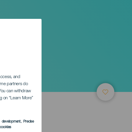
sical
 access, and
Some partners do
. You can withdraw
ing on “Learn More”
s development
, Precise
l cookies