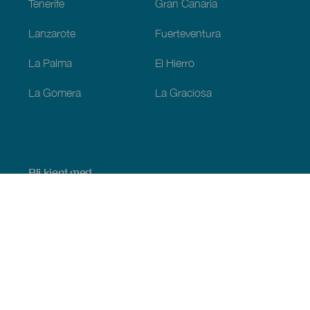
Tenerife
Gran Canaria
Lanzarote
Fuerteventura
La Palma
El Hierro
La Gomera
La Graciosa
Bli kjent med
Bryllup
Kyst og strand
Cruise
Kultur
Mat
Aktiv turisme
Alle artiklene