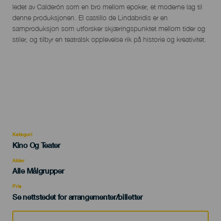
ledet av Calderón som en bro mellom epoker, et moderne lag til
denne produksjonen. El castillo de Lindabridis er en
samproduksjon som utforsker skjæringspunktet mellom tider og
stiler, og tilbyr en teatralsk opplevelse rik på historie og kreativitet.
Kategori
Categoría
Kino Og Teater
del
evento
Alder
Edad
Alle Målgrupper
Recomendada
Pris
Se nettstedet for arrangementer/billetter