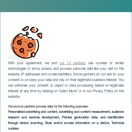
With your agreement, we and
our 14 partners
use cookies or similar
technologies to store, access, and process personal data like your visit on this
website, IP addresses and cookie identifiers. Some partners do not ask for your
consent to process your data and rely on their legitimate business interest. You
can withdraw your consent or object to data processing based on legitimate
TENERIFE
interest at any time by clicking on “Learn More” or in our Privacy Policy on this
El Castillo de Lindabridis
website.
We and our partners process data for the following purposes:
Imagen
Personalised advertising and content, advertising and content measurement, audience
Listado
research and services development
, Precise geolocation data, and identification
through device scanning
, Store and/or access information on a device
, Technical
cookies