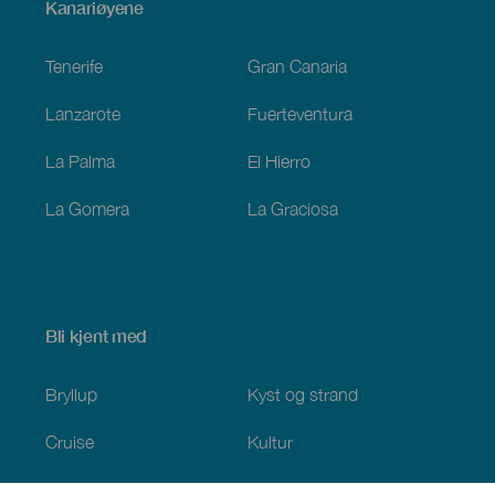
Menú
Kanariøyene
Footer
Tenerife
Gran Canaria
Lanzarote
Fuerteventura
La Palma
El Hierro
La Gomera
La Graciosa
Bli kjent med
Bryllup
Kyst og strand
Cruise
Kultur
Mat
Aktiv turisme