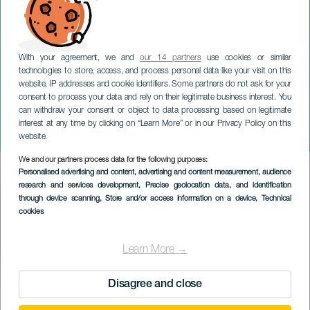
With your agreement, we and
our 14 partners
use cookies or similar
technologies to store, access, and process personal data like your visit on this
website, IP addresses and cookie identifiers. Some partners do not ask for your
consent to process your data and rely on their legitimate business interest. You
can withdraw your consent or object to data processing based on legitimate
TENERIFE
interest at any time by clicking on “Learn More” or in our Privacy Policy on this
De fire årstidene av Vivaldi
website.
We and our partners process data for the following purposes:
Imagen
Personalised advertising and content, advertising and content measurement, audience
Listado
research and services development
, Precise geolocation data, and identification
through device scanning
, Store and/or access information on a device
, Technical
cookies
Learn More →
Disagree and close
TIDLIGERE AKTIVITET