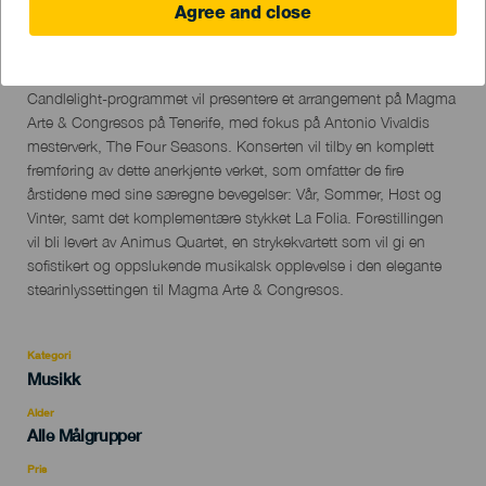
Agree and close
07 September 2024
Localidad
Adeje
Descripción
Candlelight-programmet vil presentere et arrangement på Magma
del
Arte & Congresos på Tenerife, med fokus på Antonio Vivaldis
evento
mesterverk, The Four Seasons. Konserten vil tilby en komplett
fremføring av dette anerkjente verket, som omfatter de fire
årstidene med sine særegne bevegelser: Vår, Sommer, Høst og
Vinter, samt det komplementære stykket La Folia. Forestillingen
vil bli levert av Animus Quartet, en strykekvartett som vil gi en
sofistikert og oppslukende musikalsk opplevelse i den elegante
stearinlyssettingen til Magma Arte & Congresos.
Kategori
Categoría
Musikk
del
evento
Alder
Edad
Alle Målgrupper
Recomendada
Pris