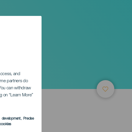
ia
 access, and
Some partners do
. You can withdraw
ing on “Learn More”
s development
, Precise
l cookies