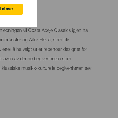
 close
TOR HEVIA |
nledningen vil Costa Adeje Classics igjen ha
iorkester og Aitor Hevia, som blir
 etter å ha valgt ut et repertoar designet for
utgaven av denne begivenheten som
klassiske musikk-kulturelle begivenheten sør