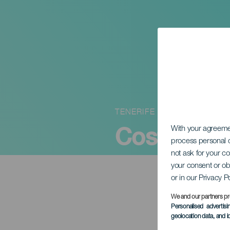
TENERIFE
Costa Adej
With your agreem
process personal d
not ask for your c
your consent or ob
or in our Privacy P
We and our partners pr
Personalised advertis
geolocation data, and i