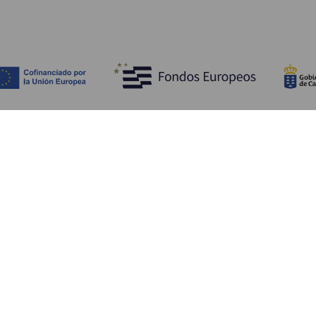
Bli kjent med
Pr
Bryllup
Kyst og strand
Ka
Cruise
Kultur
Sl
Mat
Aktiv turisme
Ov
Alle artiklene
Tj