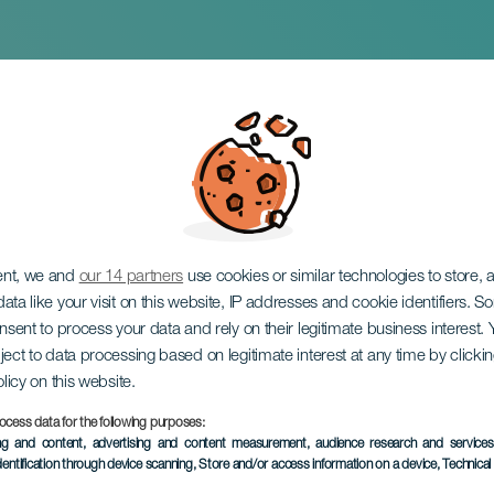
e Classics. Aitor Hev
ent, we and
our 14 partners
use cookies or similar technologies to store,
ata like your visit on this website, IP addresses and cookie identifiers. 
onsent to process your data and rely on their legitimate business interest
ject to data processing based on legitimate interest at any time by click
olicy on this website.
ocess data for the following purposes:
TIDLIGERE AKTIVITET
ing and content, advertising and content measurement, audience research and service
dentification through device scanning
, Store and/or access information on a device
, Technica