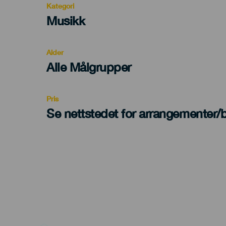
Kategori
Categoría
Musikk
del
evento
Alder
Edad
Alle Målgrupper
Recomendada
Pris
Se nettstedet for arrangementer/bi