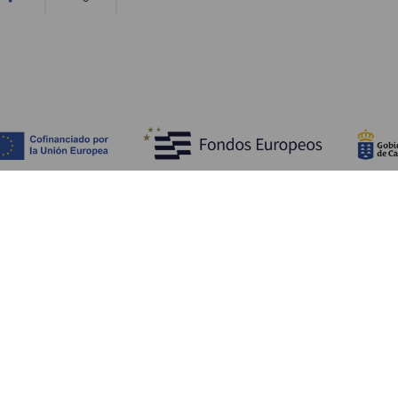
Bli kjent med
Pr
Bryllup
Kyst og strand
Ka
Cruise
Kultur
Sl