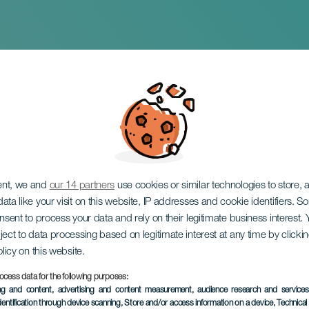
ent, we and
our 14 partners
use cookies or similar technologies to store,
ata like your visit on this website, IP addresses and cookie identifiers. 
onsent to process your data and rely on their legitimate business interest
ject to data processing based on legitimate interest at any time by click
olicy on this website.
ocess data for the following purposes:
TIDLIGERE AKTIVITET
ing and content, advertising and content measurement, audience research and service
dentification through device scanning
, Store and/or access information on a device
, Technica