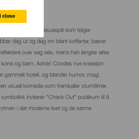
e
 close
r «Check Out», et skuespill som følger
ber dag ut og dag inn blant kofferter, bærer
å reflektere over seg selv, mens han lengter etter
in kone og barn. Adrián Condes nye kreasjon
 et gammelt hotell, og blander humor, magi,
 en visuell komedie som fremkaller stumfilmer.
 symbolikk inviterer "Check Out" publikum til å
 rytmen i det moderne livet og de sanne