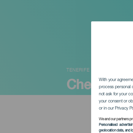
TENERIFE
Check Out
With your agreem
process personal d
not ask for your c
your consent or ob
or in our Privacy P
We and our partners pr
Personalised advertis
geolocation data, and i