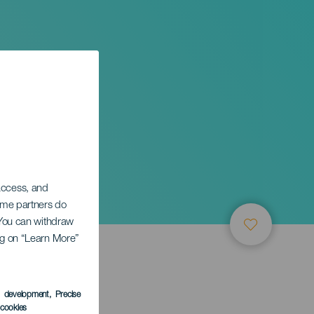
 access, and
Some partners do
. You can withdraw
ing on “Learn More”
s development
, Precise
l cookies