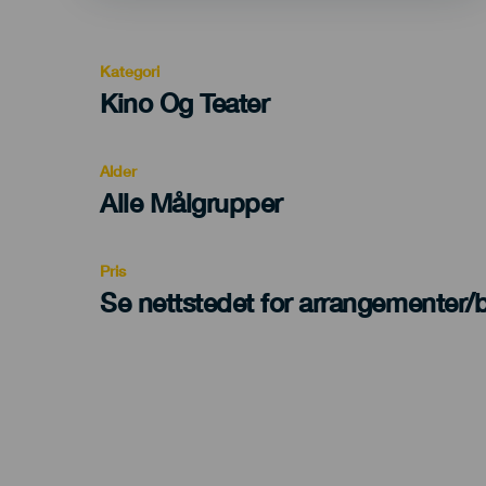
Kategori
Categoría
Kino Og Teater
del
evento
Alder
Edad
Alle Målgrupper
Recomendada
Pris
Se nettstedet for arrangementer/bi