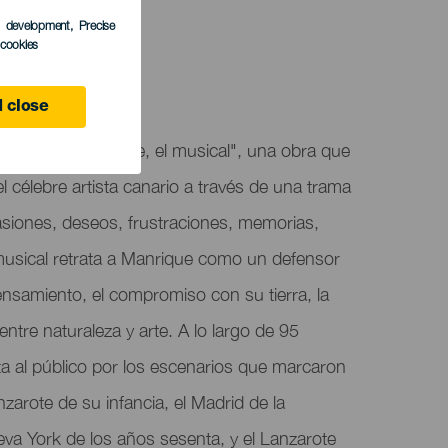
s development
, Precise
l cookies
e
 close
ta "Cesar Manrique, el musical", una obra que
el célebre artista canario a través de una trama
asiones, deseos, frustraciones, memorias,
musical retrata a Manrique como un defensor
nsamiento, el compromiso con su tierra, la
 entre naturaleza y arte. A lo largo de 95
ta al público por los escenarios que marcaron
nzarote de su infancia, el Madrid de la
eva York de los años sesenta, y el Lanzarote