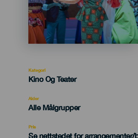
Kategori
Categoría
Kino Og Teater
del
evento
Alder
Edad
Alle Målgrupper
Recomendada
Pris
Se nettstedet for arrangementer/bi