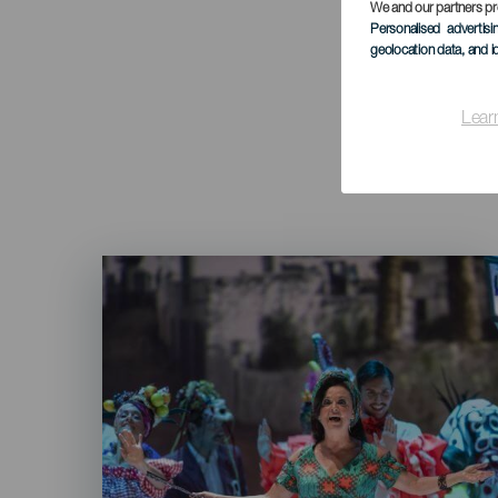
We and our partners pr
Personalised advertis
geolocation data, and i
Lear
Imagen
Listado