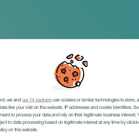
rique: Musikalen
ent, we and
our 14 partners
use cookies or similar technologies to store,
ata like your visit on this website, IP addresses and cookie identifiers. 
onsent to process your data and rely on their legitimate business interest
ject to data processing based on legitimate interest at any time by click
olicy on this website.