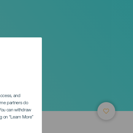
 access, and
Some partners do
. You can withdraw
ing on “Learn More”