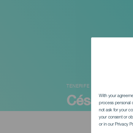
TENERIFE
César Man
With your agreem
process personal d
not ask for your c
your consent or ob
or in our Privacy P