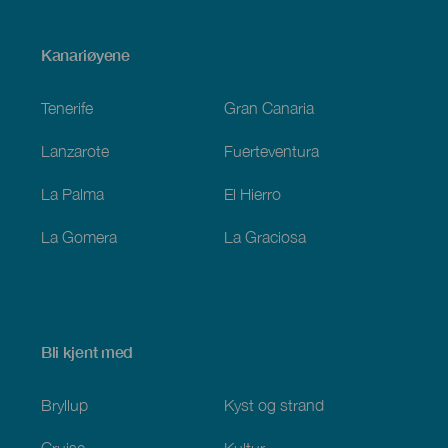
Menú
Kanariøyene
Footer
Tenerife
Gran Canaria
Lanzarote
Fuerteventura
La Palma
El Hierro
La Gomera
La Graciosa
Bli kjent med
Bryllup
Kyst og strand
Cruise
Kultur