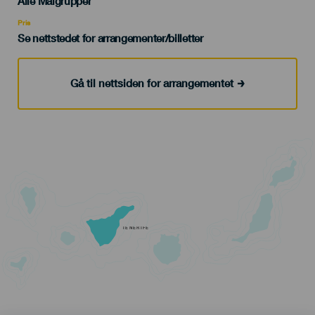
Edad
Alle Målgrupper
Recomendada
Pris
Se nettstedet for arrangementer/billetter
Gå til nettsiden for arrangementet
TENERIFE