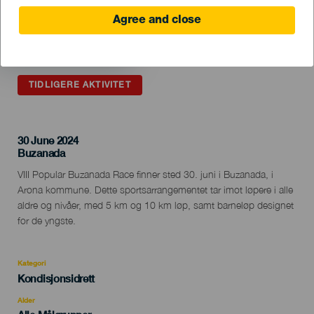
Agree and close
TIDLIGERE AKTIVITET
30 June 2024
Localidad
Buzanada
Descripción
VIII Popular Buzanada Race finner sted 30. juni i Buzanada, i
del
Arona kommune. Dette sportsarrangementet tar imot løpere i alle
evento
aldre og nivåer, med 5 km og 10 km løp, samt barneløp designet
for de yngste.
Kategori
Categoría
Kondisjonsidrett
del
evento
Alder