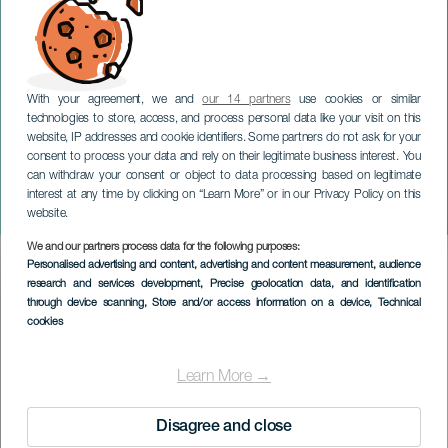
With your agreement, we and
our 14 partners
use cookies or similar
technologies to store, access, and process personal data like your visit on this
website, IP addresses and cookie identifiers. Some partners do not ask for your
consent to process your data and rely on their legitimate business interest. You
can withdraw your consent or object to data processing based on legitimate
TENERIFE
interest at any time by clicking on “Learn More” or in our Privacy Policy on this
Carrera Popular Buzanada
website.
We and our partners process data for the following purposes:
Imagen
Personalised advertising and content, advertising and content measurement, audience
Listado
research and services development
, Precise geolocation data, and identification
through device scanning
, Store and/or access information on a device
, Technical
cookies
Learn More →
Disagree and close