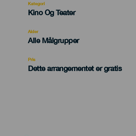
Kategori
Categoría
Kino Og Teater
del
evento
Alder
Edad
Alle Målgrupper
Recomendada
Pris
Dette arrangementet er gratis