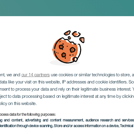
mero and Dácil Gonzá
ent, we and
our 14 partners
use cookies or similar technologies to store,
ata like your visit on this website, IP addresses and cookie identifiers. 
onsent to process your data and rely on their legitimate business interest
ject to data processing based on legitimate interest at any time by click
olicy on this website.
ocess data for the following purposes:
TIDLIGERE AKTIVITET
ing and content, advertising and content measurement, audience research and service
dentification through device scanning
, Store and/or access information on a device
, Technica