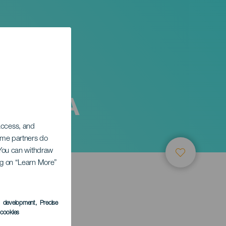
lez: "A
 access, and
Some partners do
. You can withdraw
ing on “Learn More”
s development
, Precise
l cookies