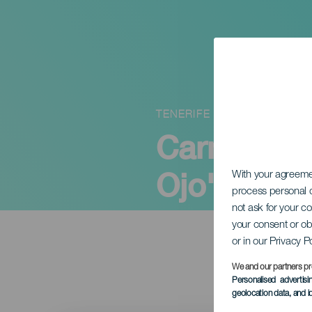
TENERIFE
Carmen Fu
Ojo"
With your agreem
process personal d
not ask for your c
your consent or ob
or in our Privacy P
We and our partners pr
Personalised advertis
geolocation data, and i