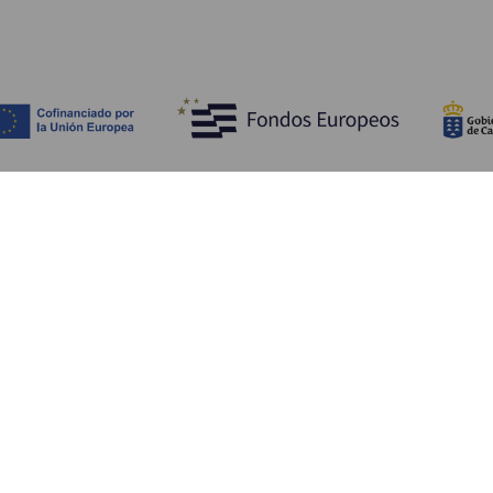
Bli kjent med
Pr
Bryllup
Kyst og strand
Ka
Cruise
Kultur
Sl
Mat
Aktiv turisme
Ov
Alle artiklene
Tj