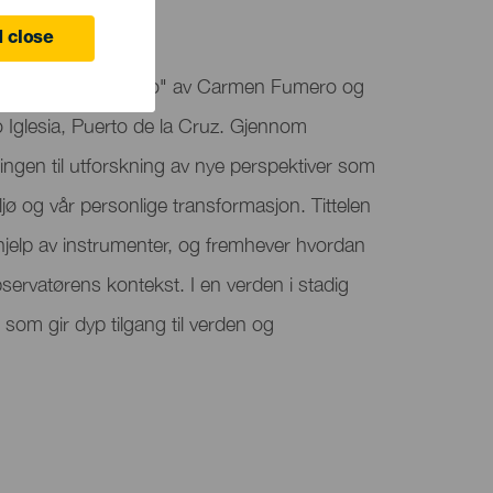
 close
terer showet "A Ojo" av Carmen Fumero og
 Iglesia, Puerto de la Cruz. Gjennom
llingen til utforskning av nye perspektiver som
jø og vår personlige transformasjon. Tittelen
 hjelp av instrumenter, og fremhever hvordan
servatørens kontekst. I en verden i stadig
som gir dyp tilgang til verden og