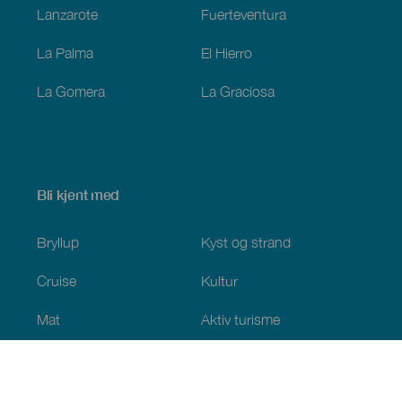
Lanzarote
Fuerteventura
La Palma
El Hierro
La Gomera
La Graciosa
Bli kjent med
Bryllup
Kyst og strand
Cruise
Kultur
Mat
Aktiv turisme
Alle artiklene