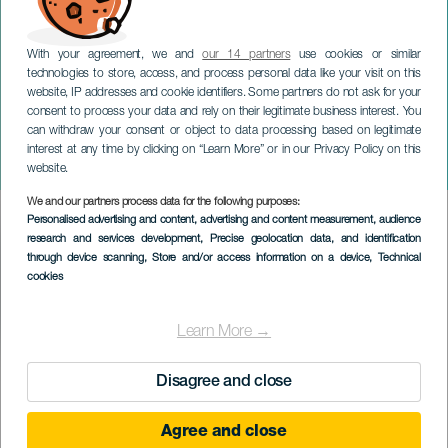
With your agreement, we and
our 14 partners
use cookies or similar
technologies to store, access, and process personal data like your visit on this
website, IP addresses and cookie identifiers. Some partners do not ask for your
consent to process your data and rely on their legitimate business interest. You
can withdraw your consent or object to data processing based on legitimate
TENERIFE
interest at any time by clicking on “Learn More” or in our Privacy Policy on this
Cantajuego
website.
We and our partners process data for the following purposes:
Imagen
Personalised advertising and content, advertising and content measurement, audience
Listado
research and services development
, Precise geolocation data, and identification
through device scanning
, Store and/or access information on a device
, Technical
cookies
Learn More →
TIDLIGERE AKTIVITET
Disagree and close
Agree and close
23 December 2023